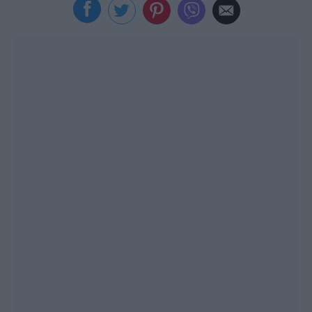
Viral
Κουζίνα
Ζώδια
Pet
Πίστη