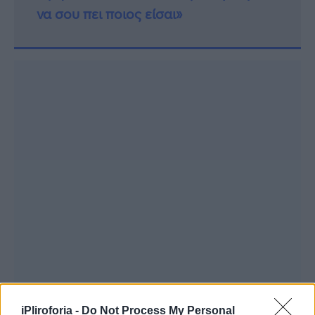
να σου πει ποιος είσαι»
iPliroforia -
Do Not Process My Personal