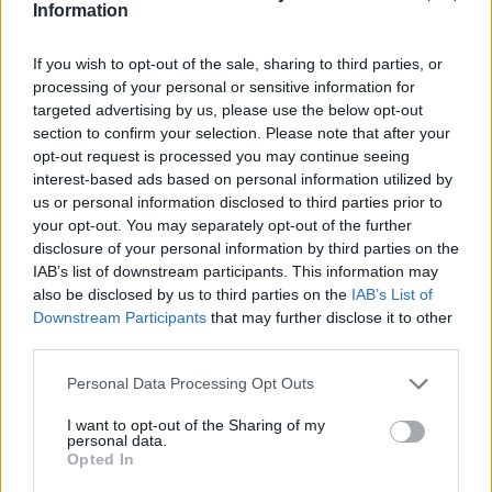
Information
If you wish to opt-out of the sale, sharing to third parties, or
processing of your personal or sensitive information for
targeted advertising by us, please use the below opt-out
section to confirm your selection. Please note that after your
opt-out request is processed you may continue seeing
interest-based ads based on personal information utilized by
us or personal information disclosed to third parties prior to
your opt-out. You may separately opt-out of the further
disclosure of your personal information by third parties on the
IAB’s list of downstream participants. This information may
Αναφορικά με τις εισροές προς το κόμμα της
also be disclosed by us to third parties on the
IAB’s List of
Downstream Participants
that may further disclose it to other
Πλεύσης Ελευθερίας, το 9% προέρχεται από
third parties.
ΝΔ, το 9% από ΣΥΡΙΖΑ, το 2,3% από ΠΑΣΟΚ,
Personal Data Processing Opt Outs
το 7,4% από ΚΚΕ, το 2,5% από Ελληνική
I want to opt-out of the Sharing of my
Λύση.
personal data.
Opted In
Την ίδια ώρα, αναφορικά με τις εισροές προς