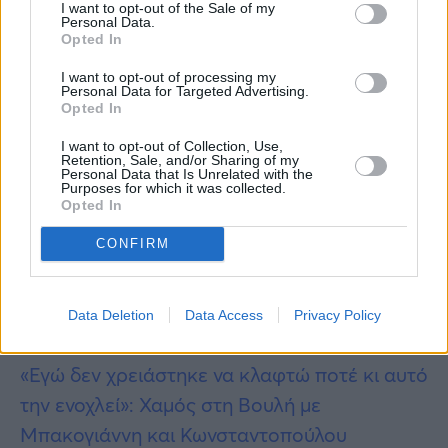
I want to opt-out of the Sale of my
την Ελληνική Λύση το 10,8% προέρχεται από
Personal Data.
Opted In
τη ΝΔ, το 7,4% από ΣΥΡΙΖΑ, το 1,7% από ΚΚΕ,
I want to opt-out of processing my
το 1,4 από Νίκη, το 0,5% από ΠΑΣΟΚ.
Personal Data for Targeted Advertising.
Opted In
Περισσότερες
Ειδήσεις σήμερα
I want to opt-out of Collection, Use,
Retention, Sale, and/or Sharing of my
Personal Data that Is Unrelated with the
Τραγωδία στη Λάρισα: Τρίχρονο αγοράκι
Purposes for which it was collected.
Opted In
παρασύρθηκε από αυτοκίνητο κοντά σε
παιδική χαρά
CONFIRM
Ζωή Κωνσταντοπούλου: Η πρώτη αντίδραση
Data Deletion
Data Access
Privacy Policy
μετά την αδιανοήτη επίθεση του Κυριαζίδη
«Εγώ δεν χρειάστηκε να κλαφτώ ποτέ κι αυτό
την ενοχλεί»: Χαμός στη Βουλή με
Μπακογιάννη και Κωνσταντοπούλου