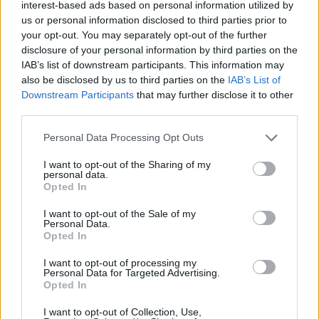
Παπαζάχος για σεισμούς στις Κυκλάδες: «Δεν
interest-based ads based on personal information utilized by
us or personal information disclosed to third parties prior to
υπάρχει κανένας εφησυχασμός – Είμαστε σε
your opt-out. You may separately opt-out of the further
πόλεμο»
disclosure of your personal information by third parties on the
IAB’s list of downstream participants. This information may
also be disclosed by us to third parties on the
IAB’s List of
Στο «μάτι» του Εγκέλαδου το Αιγαίο: Νέος
Downstream Participants
that may further disclose it to other
ισχυρός σεισμός τώρα
third parties.
TAGS:
Personal Data Processing Opt Outs
ΑΝΑΚΛΗΣΗ
ΑΝΑΚΛΗΣΗ ΠΡΟΪΟΝΤΟΣ
I want to opt-out of the Sharing of my
personal data.
Opted In
I want to opt-out of the Sale of my
Personal Data.
Opted In
I want to opt-out of processing my
Personal Data for Targeted Advertising.
Opted In
Ακολουθήστε τις ειδήσεις του
I want to opt-out of Collection, Use,