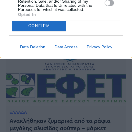
Retention, Sale, and/or Sharing of my
ipliroforia.gr στο Google News
Personal Data that Is Unrelated with the
Purposes for which it was collected.
Opted In
CONFIRM
ΔΙΑΒΑΣΤΕ ΑΚΟΜΗ
Data Deletion
Data Access
Privacy Policy
ΕΛΛΑΔΑ
Ανακλήθηκαν ζυμαρικά από τα ράφια
μεγάλης αλυσίδας σούπερ – μάρκετ