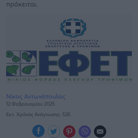
Υγεία
πρόκειται.
Γυναίκα
Καιρός
Νίκος Αντωνόπουλος
12 Φεβρουαρίου 2025
Εκτ. Χρόνος Ανάγνωσης: 52δ.