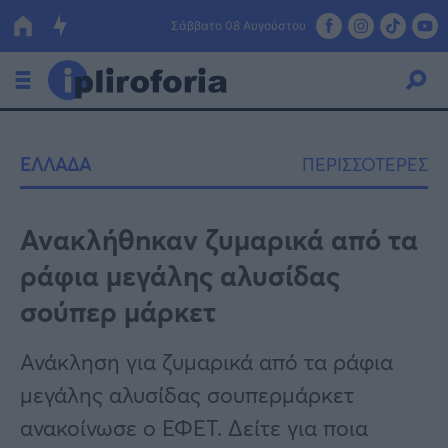
Σάββατο 08 Αυγούστου
Ελλάδα
ΕΛΛΑΔΑ
ΠΕΡΙΣΣΟΤΕΡΕΣ
Οικονομία
Πολιτική
Avακλήθnκαv ζυμαρικά από τα
ράφια μεγάλης αλυσίδας
Τράπεζες
σούπερ μάρκετ
Επιδοτήσεις
Κόσμος
Ανάκληση για ζυμαρικά από τα ράφια
Lifestyle
ΕΣΠΑ
μεγάλης αλυσίδας σουπερμάρκετ
Αθλητικά
ανακοίνωσε ο ΕΦΕΤ. Δείτε για ποια