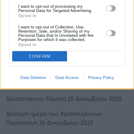
I want to opt-out of processing my
Personal Data for Targeted Advertising.
Opted In
I want to opt-out of Collection, Use,
Retention, Sale, and/or Sharing of my
Personal Data that Is Unrelated with the
Purposes for which it was collected.
Opted In
Κοίμηση της Θεοτόκου: Παρασκευή 15
CONFIRM
Αυγούστου 2025
Επέτειος του «Όχι»: Τρίτη 28 Οκτωβρίου
Data Deletion
Data Access
Privacy Policy
2025
Χριστούγεννα: Πέμπτη 25 Δεκεμβρίου 2025
Δεύτερη ημέρα των Χριστουγέννων:
Παρασκευή 26 Δεκεμβρίου 2025