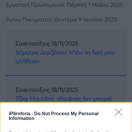
Εργατική Πρωτομαγιά: Πέμπτη 1 Μαΐου 2025
Αγίου Πνεύματος: Δευτέρα 9 Ιουνίου 2025
Συνεντεύξεις 18/11/2025
Δήμητρα Δερζέκου: «Λέω τη δική μου
αλήθεια»
Συνεντεύξεις 18/11/2025
Τζεφ Μοντάνα: «Κανένας δεν μπορεί
να σου πει ποιος είσαι»
iPliroforia -
Do Not Process My Personal
Information