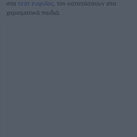
στα
τεστ ευφυΐας,
τον κατατάσσουν στα
χαρισματικά παιδιά.