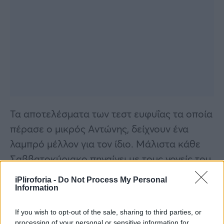
Τα αποτελέσματα των τεστ ευφυΐας τα οποία
πέρασε ο μικρός Αντώνης, δείχνουν ένα
λαμπρό μέλλον για τον ίδιο. Μάλιστα κάθε
Σαββατοκύριακο πηγαίνει με τους γονείς του
στη Θεσσαλονίκη, προκειμένου να
iPliroforia -
Do Not Process My Personal
παρακολουθεί ειδικά μαθήματα για
Information
χαρισματικά παιδιά.
If you wish to opt-out of the sale, sharing to third parties, or
processing of your personal or sensitive information for