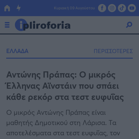
Κυριακή 09 Αυγούστου
Ελλάδα
ΕΛΛΑΔΑ
ΠΕΡΙΣΣΟΤΕΡΕΣ
Οικονομία
Πολιτική
Αντώνης Πράπας: O μικρός
Έλληνας Αϊνστάιν που σπάει
Τράπεζες
κάθε ρεκόρ στα τεστ ευφυΐας
Επιδοτήσεις
Κόσμος
Ο μικρός Αντώνης Πράπας είναι
Lifestyle
ΕΣΠΑ
μαθητής Δημοτικού στη Λάρισα. Τα
Αθλητικά
αποτελέσματα στα τεστ ευφυΐας, τον