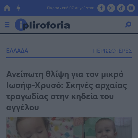
Παρασκευή 07 Αυγούστου
Ελλάδα
ΕΛΛΑΔΑ
ΠΕΡΙΣΣΟΤΕΡΕΣ
Οικονομία
Πολιτική
Ανείπωτη θλίψη για τον μικρό
Ιωσήφ-Χρυσό: Σκηνές αρχαίας
Τράπεζες
τραγωδίας στην κηδεία του
Επιδοτήσεις
Κόσμος
αγγέλου
Lifestyle
ΕΣΠΑ
Αθλητικά