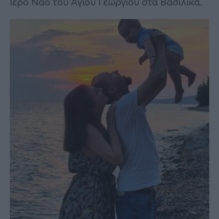
Ιερό Ναό του Αγίου Γεωργίου στα Βασιλικά.