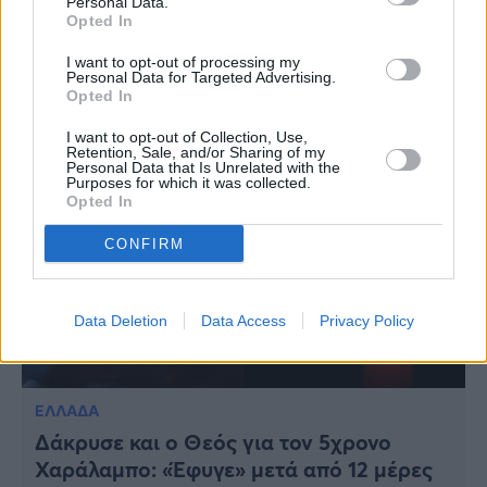
Personal Data.
ipliroforia.gr στο Google News
Opted In
I want to opt-out of processing my
Personal Data for Targeted Advertising.
Opted In
ΔΙΑΒΑΣΤΕ ΑΚΟΜΗ
I want to opt-out of Collection, Use,
Retention, Sale, and/or Sharing of my
Personal Data that Is Unrelated with the
Purposes for which it was collected.
Opted In
CONFIRM
Data Deletion
Data Access
Privacy Policy
ΕΛΛΑΔΑ
Δάκρυσε και ο Θεός για τον 5χρονο
Χαράλαμπο: «Έφυγε» μετά από 12 μέρες