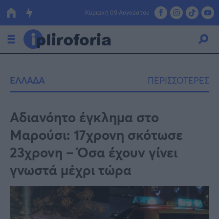
Κυριακή 09 Αυγούστου
Ελλάδα
ΕΛΛΑΔΑ
ΠΕΡΙΣΣΟΤΕΡΕΣ
Οικονομία
Πολιτική
Αδιανόητο έγκλημα στο
Μαρούσι: 17χρονη σκότωσε
Τράπεζες
23χρονη – Όσα έχουν γίνει
Επιδοτήσεις
Κόσμος
γνωστά μέχρι τώρα
Lifestyle
ΕΣΠΑ
Αθλητικά