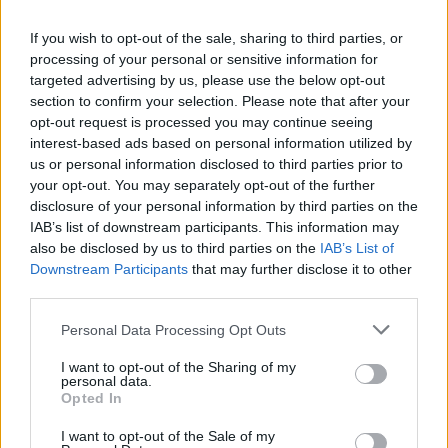
εντός οικίας στην περιοχή του Αμαρουσίου
γυναίκα θανάσιμα τραυματισμένη από
If you wish to opt-out of the sale, sharing to third parties, or
αιχμηρό αντικείμενο. Συνελήφθη έτερη
processing of your personal or sensitive information for
targeted advertising by us, please use the below opt-out
γυναίκα ως δράστης».
section to confirm your selection. Please note that after your
opt-out request is processed you may continue seeing
TAGS:
interest-based ads based on personal information utilized by
us or personal information disclosed to third parties prior to
17ΧΡΟΝΗ ΜΑΧΑΙΡΩΣΕ 22ΧΡΟΝΗ
22ΧΡΟΝΗ
your opt-out. You may separately opt-out of the further
23ΧΡΟΝΗ
ΔΟΛΟΦΟΝΙΑ
ΜΑΡΟΥΣΙ
ΜΑΧΑΙΡΩΣΕ
disclosure of your personal information by third parties on the
ΜΕΧΡΙ ΘΑΝΑΤΟΥ
ΜΑΧΑΡΙΕΣ
ΝΕΚΡΗ
IAB’s list of downstream participants. This information may
also be disclosed by us to third parties on the
IAB’s List of
Downstream Participants
that may further disclose it to other
third parties.
Personal Data Processing Opt Outs
I want to opt-out of the Sharing of my
personal data.
Opted In
Ακολουθήστε τις ειδήσεις του
I want to opt-out of the Sale of my