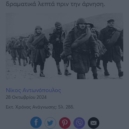
Υγεία
δραματικά λεπτά πριν την άρνηση.
Γυναίκα
Καιρός
Νίκος Αντωνόπουλος
28 Οκτωβρίου 2024
Εκτ. Χρόνος Ανάγνωσης: 5λ. 28δ.