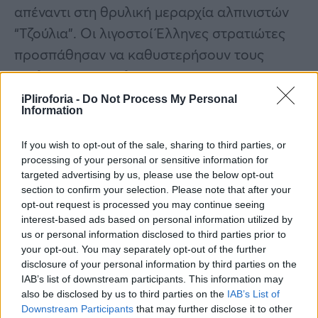
απέναντι στη θρυλική μεραρχία αλπινιστών
“Τζούλια”. Οι λιγοστοί Έλληνες στρατιώτες
προσπάθησαν να καθυστερήσουν τους
επελαύνοντες Ιταλούς, οι οποίοι επί τρεις
ημέρες σάρωναν το σκληρό έδαφος της
iPliroforia -
Do Not Process My Personal
Information
Ηπείρου φθάνοντας έως το Μέτσοβο.Ήταν 3
Νοεμβρίου όταν οι πρώτες ενισχύσεις
If you wish to opt-out of the sale, sharing to third parties, or
έφτασαν με την Ι Μεραρχία Πεζικού της V
processing of your personal or sensitive information for
targeted advertising by us, please use the below opt-out
Ταξιαρχία Πεζικού και η Μεραρχία Ιππικού
section to confirm your selection. Please note that after your
ανέλαβαν το δύσκολο έργο να ανακόψουν
opt-out request is processed you may continue seeing
interest-based ads based on personal information utilized by
την ιταλική επέλαση. Από εκείνη τη στιγμή, ο
us or personal information disclosed to third parties prior to
πόλεμος πήρε νέα τροπή. Οι ελληνικές
your opt-out. You may separately opt-out of the further
δυνάμεις ξεκίνησαν να αποκρούουν τις
disclosure of your personal information by third parties on the
IAB’s list of downstream participants. This information may
επιθέσεις και στις 10 Νοεμβρίου ανάγκασαν
also be disclosed by us to third parties on the
IAB’s List of
τους Ιταλούς αλπινιστές να υποχωρήσουν.
Downstream Participants
that may further disclose it to other