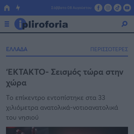
Σάββατο 08 Αυγούστου
Ελλάδα
ΕΛΛΑΔΑ
ΠΕΡΙΣΣΟΤΕΡΕΣ
Οικονομία
Πολιτική
‘EKTAKTO- Σεισμός τώρα στην
χώρα
Τράπεζες
Επιδοτήσεις
Κόσμος
Το επίκεντρο εντοπίστηκε στα 33
χιλιόμετρα ανατολικά-νοτιοανατολικά
Lifestyle
ΕΣΠΑ
του νησιού
Αθλητικά