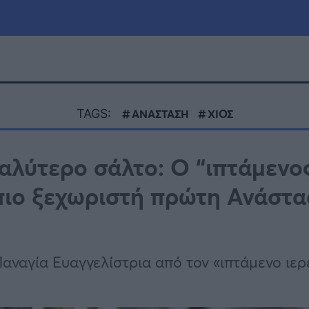
μία
Πολιτική
Τράπεζες
TAGS:
ΑΝΑΣΤΑΣΗ
ΧΙΟΣ
Επιδοτήσεις
le
Αθλητικά
γαλύτερο σάλτο: Ο “ιπτάμενο
ΕΣΠΑ
 πιο ξεχωριστή πρώτη Ανάστ
α
Καιρός
αναγία Ευαγγελίστρια από τον «ιπτάμενο ιερ