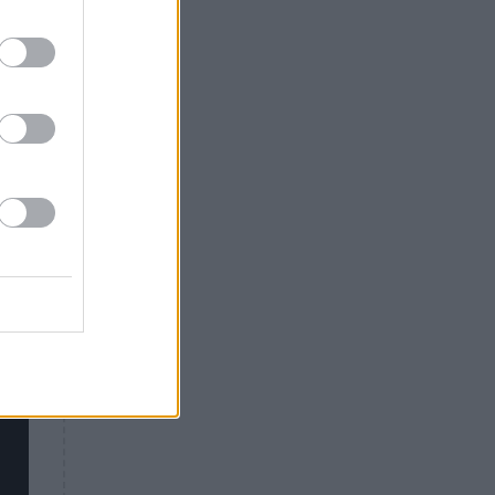
Θλίψη: Έφυγε από τη ζωή
γνωστός Έλληνας ηθοποιός
ύς,