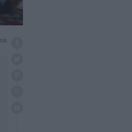
το 2026: Πότε θα έρθει η
μεγάλη αλλαγή
ΕΠΙΚΑΙΡΟΤΗΤΑ
20:45
Τραγωδία στη Λάρισα: Νεκρός
50χρονος με αδιανόητο τρόπο
13δ.
ΥΓΕΙΑ
20:20
Ελάχιστοι τη γνωρίζουν: Η
βιταμίνη που καταπολεμά
κατάθλιψη, κούραση, κόπωση
ΕΠΙΚΑΙΡΟΤΗΤΑ
19:50
ΕΚΤΑΚΤΟ: Σεισμός τώρα στην
Αττική
ΕΠΙΚΑΙΡΟΤΗΤΑ
19:20
«Συναγερμός» τώρα στη
Γλυφάδα
ΕΠΙΚΑΙΡΟΤΗΤΑ
18:45
Θλίψη: Πέθανε πολύτεκνη