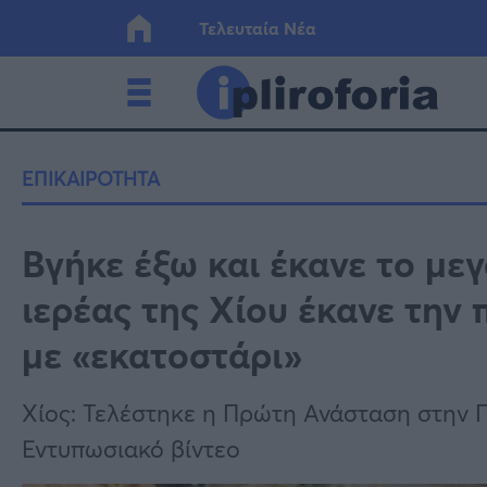
Τελευταία Νέα
Ελλάδα
Οικονο
ΕΠΙΚΑΙΡΟΤΗΤΑ
Κόσμος
Lifesty
Βγήκε έξω και έκανε το με
ιερέας της Χίου έκανε την
Υγεία
Γυναίκ
με «εκατοστάρι»
Χίος: Τελέστηκε η Πρώτη Ανάσταση στην Π
Εντυπωσιακό βίντεο