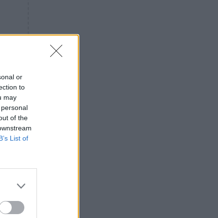
«ενόχληση» με τους πολίτες
για τα Τέμπη- «Αυτή η χώρα
είχε και άλλα δυστυχήματα»
ΠΙΣΤΗ
16:09
Μήτηρ του Ιησού: Προσευχή
στην Παναγία για τις δύσκολες
στιγμές
sonal or
ection to
ΥΓΕΙΑ
15:42
ou may
Συναγερμός στις ευρωπαϊκές
 personal
αγορές: Ανακαλούνται
out of the
πεπόνια και σταφύλια με
 downstream
φυτοφάρμακα
B’s List of
GOSSIP
15:12
Νεφέλη Μεγκ: Το βίντεο για τη
Σίσσυ Χρηστίδου έφερε
αντιδράσεις – «Είμαστε ok με
τα ενέσιμα;»
ΕΛΛΑΔΑ
14:46