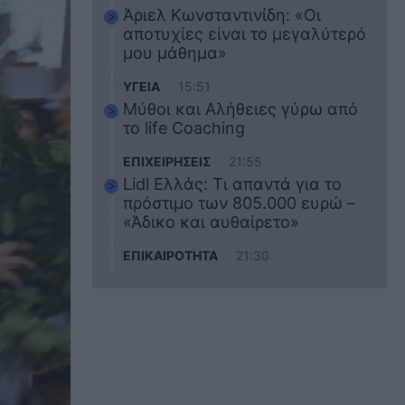
Άριελ Κωνσταντινίδη: «Οι
αποτυχίες είναι το μεγαλύτερό
μου μάθημα»
ΥΓΕΙΑ
15:51
Μύθοι και Αλήθειες γύρω από
το life Coaching
ΕΠΙΧΕΙΡΗΣΕΙΣ
21:55
Lidl Ελλάς: Τι απαντά για το
πρόστιμο των 805.000 ευρώ –
«Άδικο και αυθαίρετο»
ΕΠΙΚΑΙΡΟΤΗΤΑ
21:30
Στο εκπαιδευτικό του ταξίδι
σκοτώθηκε ο 20χρονος
ναυτικός του Blue Star Chios –
Πώς έγινε το τραγικό
δυστύχημα
ΖΩΔΙΑ
21:10
Αυτά τα 3 ζώδια θα πετύχουν