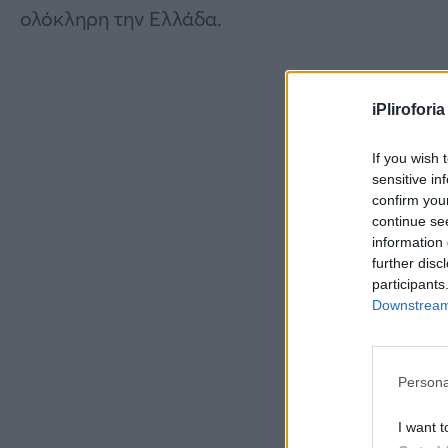
ολόκληρη την Ελλάδα.
iPliroforia
If you wish 
sensitive in
confirm you
continue se
information 
further disc
participants
Downstream 
Persona
I want t