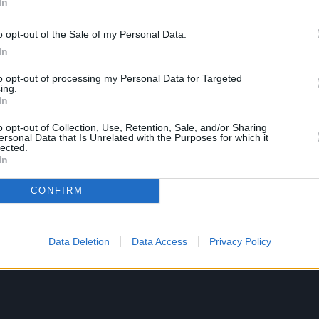
In
o opt-out of the Sale of my Personal Data.
In
ερέας εξήλθε ραντίζοντας με δαφνόφυλλα τους πιστο
to opt-out of processing my Personal Data for Targeted
ing.
ε δύναμη τα στασίδια, όπως ορίζει το έθιμο,
In
ική ατμόσφαιρα.
o opt-out of Collection, Use, Retention, Sale, and/or Sharing
ersonal Data that Is Unrelated with the Purposes for which it
lected.
s.gr, με τις εικόνες από την εκκλησία να κάνουν
In
CONFIRM
Data Deletion
Data Access
Privacy Policy