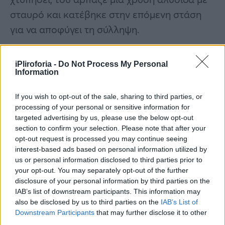
σταυρό και κατέβηκε στην επόμενη στάση
για να αποφύγει τη σύλληψη.
Αστυνομικοί της Ομάδας ΔΙ.ΑΣ. τον
iPliroforia -
Do Not Process My Personal
εντόπισαν λίγο αργότερα να κινείται ξανά
Information
κοντά στην ίδια στάση και τον συνέλαβαν.
If you wish to opt-out of the sale, sharing to third parties, or
processing of your personal or sensitive information for
targeted advertising by us, please use the below opt-out
section to confirm your selection. Please note that after your
opt-out request is processed you may continue seeing
interest-based ads based on personal information utilized by
us or personal information disclosed to third parties prior to
your opt-out. You may separately opt-out of the further
disclosure of your personal information by third parties on the
IAB’s list of downstream participants. This information may
also be disclosed by us to third parties on the
IAB’s List of
Downstream Participants
that may further disclose it to other
third parties.