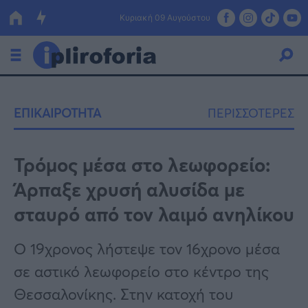
Κυριακή 09 Αυγούστου
Ελλάδα
ΕΠΙΚΑΙΡΟΤΗΤΑ
ΠΕΡΙΣΣΟΤΕΡΕΣ
Οικονομία
Πολιτική
Τρόμος μέσα στο λεωφορείο:
Άρπαξε χρυσή αλυσίδα με
Τράπεζες
σταυρό από τον λαιμό ανηλίκου
Επιδοτήσεις
Κόσμος
Ο 19χρονος λήστεψε τον 16χρονο μέσα
Lifestyle
ΕΣΠΑ
σε αστικό λεωφορείο στο κέντρο της
Αθλητικά
Θεσσαλονίκης. Στην κατοχή του