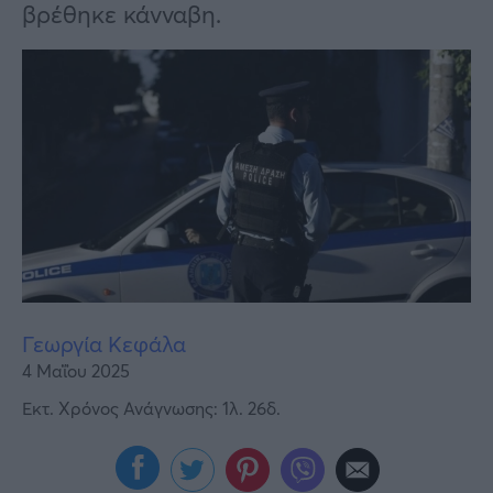
Υγεία
βρέθηκε κάνναβη.
Γυναίκα
Καιρός
Γεωργία Κεφάλα
4 Μαΐου 2025
Εκτ. Χρόνος Ανάγνωσης: 1λ. 26δ.