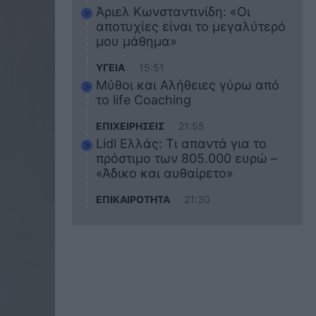
Άριελ Κωνσταντινίδη: «Οι
αποτυχίες είναι το μεγαλύτερό
μου μάθημα»
ΥΓΕΙΑ
15:51
Μύθοι και Αλήθειες γύρω από
το life Coaching
ΕΠΙΧΕΙΡΗΣΕΙΣ
21:55
Lidl Ελλάς: Τι απαντά για το
πρόστιμο των 805.000 ευρώ –
«Άδικο και αυθαίρετο»
ΕΠΙΚΑΙΡΟΤΗΤΑ
21:30
Στο εκπαιδευτικό του ταξίδι
σκοτώθηκε ο 20χρονος
ναυτικός του Blue Star Chios –
Πώς έγινε το τραγικό
δυστύχημα
ΖΩΔΙΑ
21:10
Αυτά τα 3 ζώδια θα πετύχουν