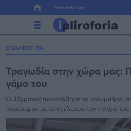
Τελευταία Νέα
Ελλάδα
Οικονο
ΕΠΙΚΑΙΡΟΤΗΤΑ
Κόσμος
Lifesty
Τραγωδία στην χώρα μας: Π
γάμο του
Υγεία
Γυναίκ
Ο 30χρονος προσπάθησε να κολυμπήσει σ
παρέσυραν με αποτέλεσμα τον πνιγμό του.