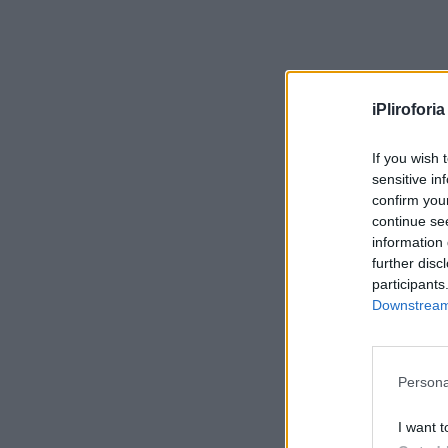
iPliroforia
If you wish 
sensitive in
confirm you
continue se
information 
further disc
participants
Downstream 
Persona
I want t