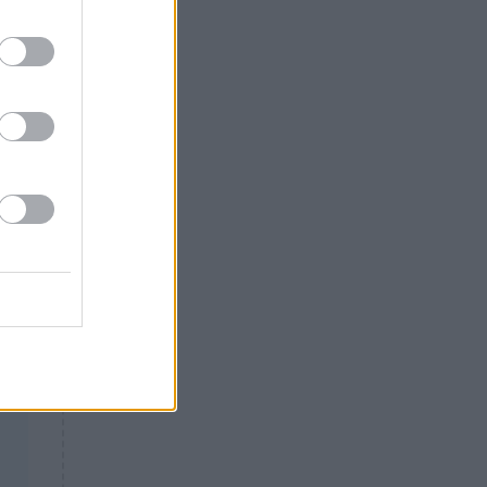
Θλίψη: Έφυγε από τη ζωή
γνωστός Έλληνας ηθοποιός
δα.