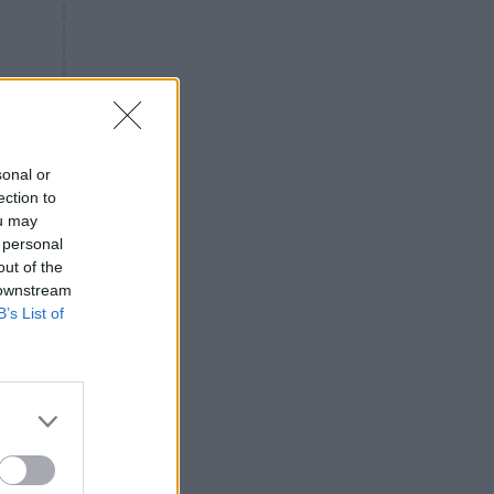
«ενόχληση» με τους πολίτες
για τα Τέμπη- «Αυτή η χώρα
είχε και άλλα δυστυχήματα»
ΠΙΣΤΗ
16:09
Μήτηρ του Ιησού: Προσευχή
στην Παναγία για τις δύσκολες
στιγμές
sonal or
ection to
ΥΓΕΙΑ
15:42
ou may
Συναγερμός στις ευρωπαϊκές
 personal
αγορές: Ανακαλούνται
out of the
πεπόνια και σταφύλια με
 downstream
φυτοφάρμακα
B’s List of
GOSSIP
15:12
Νεφέλη Μεγκ: Το βίντεο για τη
Σίσσυ Χρηστίδου έφερε
αντιδράσεις – «Είμαστε ok με
τα ενέσιμα;»
ΕΛΛΑΔΑ
14:46