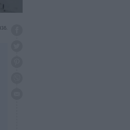
το 2026: Πότε θα έρθει η
μεγάλη αλλαγή
ΕΠΙΚΑΙΡΟΤΗΤΑ
20:45
Τραγωδία στη Λάρισα: Νεκρός
33δ.
50χρονος με αδιανόητο τρόπο
ΥΓΕΙΑ
20:20
Ελάχιστοι τη γνωρίζουν: Η
βιταμίνη που καταπολεμά
κατάθλιψη, κούραση, κόπωση
ΕΠΙΚΑΙΡΟΤΗΤΑ
19:50
ΕΚΤΑΚΤΟ: Σεισμός τώρα στην
Αττική
ΕΠΙΚΑΙΡΟΤΗΤΑ
19:20
«Συναγερμός» τώρα στη
Γλυφάδα
ΕΠΙΚΑΙΡΟΤΗΤΑ
18:45
Θλίψη: Πέθανε πολύτεκνη