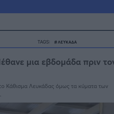
μία
Πολιτική
Τράπεζες
TAGS:
ΛΕΥΚΑΔΑ
Επιδοτήσεις
le
Αθλητικά
έθανε μια εβδομάδα πριν το
ΕΣΠΑ
α
Καιρός
το Κάθισμα Λευκάδας όμως τα κύματα των
.