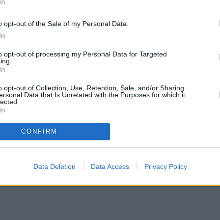
άθισμα όμως τα κύματα των παρέσυραν με
In
έφεραν στο τέρμα της παραλίας όπου τελικά,
o opt-out of the Sale of my Personal Data.
μενικό, ΕΚΑΒ και με τη συνδρομή της
In
 άνδρα στο ασθενοφόρο και από εκεί στο
to opt-out of processing my Personal Data for Targeted
gr.
ing.
In
Λευκάδα για το μπάτσελορ πάρτι του, όπως είπε
o opt-out of Collection, Use, Retention, Sale, and/or Sharing
ersonal Data that Is Unrelated with the Purposes for which it
ατί επρόκειτο να παντρευτεί την επόμενη εβδομά
lected.
In
CONFIRM
Data Deletion
Data Access
Privacy Policy