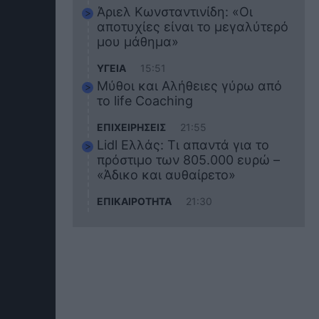
Άριελ Κωνσταντινίδη: «Οι
αποτυχίες είναι το μεγαλύτερό
μου μάθημα»
ΥΓΕΙΑ
15:51
Μύθοι και Αλήθειες γύρω από
το life Coaching
ΕΠΙΧΕΙΡΗΣΕΙΣ
21:55
Lidl Ελλάς: Τι απαντά για το
πρόστιμο των 805.000 ευρώ –
«Άδικο και αυθαίρετο»
ΕΠΙΚΑΙΡΟΤΗΤΑ
21:30
Στο εκπαιδευτικό του ταξίδι
σκοτώθηκε ο 20χρονος
ναυτικός του Blue Star Chios –
Πώς έγινε το τραγικό
δυστύχημα
ΖΩΔΙΑ
21:10
Αυτά τα 3 ζώδια θα πετύχουν