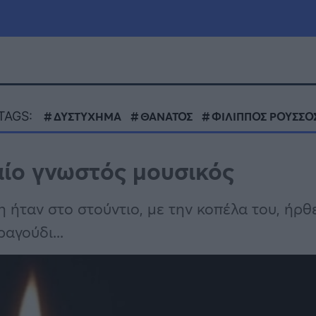
μία
Πολιτική
Τράπεζες
TAGS:
ΔΥΣΤΥΧΗΜΑ
ΘΑΝΑΤΟΣ
ΦΙΛΙΠΠΟΣ ΡΟΥΣΣΟ
Επιδοτήσεις
le
Αθλητικά
αίο γνωστός μουσικός
ΕΣΠΑ
α
Καιρός
 ήταν στο στούντιο, με την κοπέλα του, ήρθ
αγούδι...