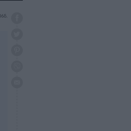
το 2026: Πότε θα έρθει η
μεγάλη αλλαγή
36δ.
ΕΠΙΚΑΙΡΟΤΗΤΑ
20:45
Τραγωδία στη Λάρισα: Νεκρός
50χρονος με αδιανόητο τρόπο
ΥΓΕΙΑ
20:20
Ελάχιστοι τη γνωρίζουν: Η
βιταμίνη που καταπολεμά
κατάθλιψη, κούραση, κόπωση
ΕΠΙΚΑΙΡΟΤΗΤΑ
19:50
ΕΚΤΑΚΤΟ: Σεισμός τώρα στην
Αττική
ΕΠΙΚΑΙΡΟΤΗΤΑ
19:20
«Συναγερμός» τώρα στη
Γλυφάδα
ΕΠΙΚΑΙΡΟΤΗΤΑ
18:45
Θλίψη: Πέθανε πολύτεκνη