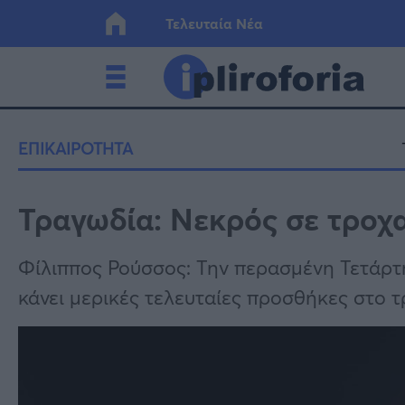
Τελευταία Νέα
Ελλάδα
Οικονο
ΕΠΙΚΑΙΡΟΤΗΤΑ
Κόσμος
Lifesty
Τραγωδία: Νεκρός σε τροχ
Υγεία
Γυναίκ
Φίλιππος Ρούσσος: Την περασμένη Τετάρτη
κάνει μερικές τελευταίες προσθήκες στο τρ