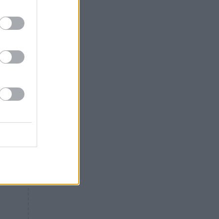
Θλίψη: Έφυγε από τη ζωή
γνωστός Έλληνας ηθοποιός