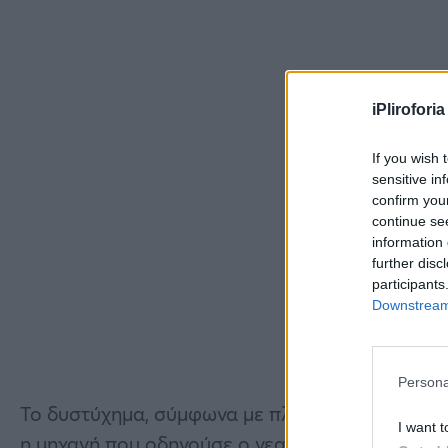
iPliroforia
If you wish 
sensitive in
confirm you
continue se
information 
further disc
participants
Downstream 
Persona
Το δυστύχημα, σύμφωνα με πληροφορίες σημε
I want t
η μηχανή που οδηγούσε ο νεαρός ανετράπη της