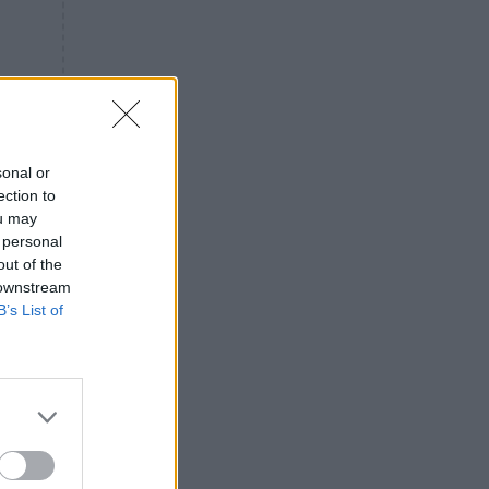
«ενόχληση» με τους πολίτες
για τα Τέμπη- «Αυτή η χώρα
είχε και άλλα δυστυχήματα»
ΠΙΣΤΗ
16:09
Μήτηρ του Ιησού: Προσευχή
στην Παναγία για τις δύσκολες
στιγμές
sonal or
ection to
ΥΓΕΙΑ
15:42
ou may
Συναγερμός στις ευρωπαϊκές
 personal
αγορές: Ανακαλούνται
out of the
πεπόνια και σταφύλια με
 downstream
φυτοφάρμακα
B’s List of
GOSSIP
15:12
Νεφέλη Μεγκ: Το βίντεο για τη
Σίσσυ Χρηστίδου έφερε
αντιδράσεις – «Είμαστε ok με
τα ενέσιμα;»
ταν
ΕΛΛΑΔΑ
14:46