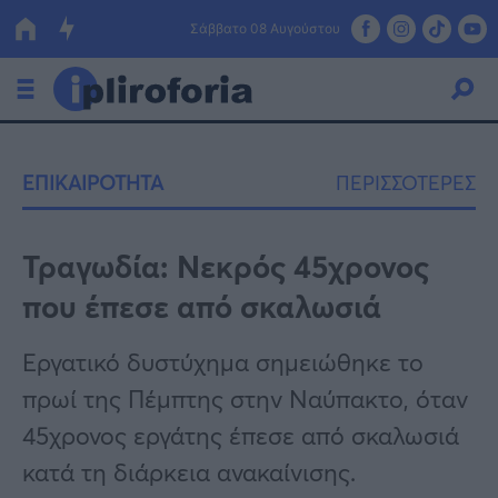
Σάββατο 08 Αυγούστου
Ελλάδα
ΕΠΙΚΑΙΡΟΤΗΤΑ
ΠΕΡΙΣΣΟΤΕΡΕΣ
Οικονομία
Πολιτική
Τραγωδία: Νεκρός 45χρονος
που έπεσε από σκαλωσιά
Τράπεζες
Επιδοτήσεις
Κόσμος
Εργατικό δυστύχημα σημειώθηκε το
πρωί της Πέμπτης στην Ναύπακτο, όταν
Lifestyle
ΕΣΠΑ
45χρονος εργάτης έπεσε από σκαλωσιά
Αθλητικά
κατά τη διάρκεια ανακαίνισης.