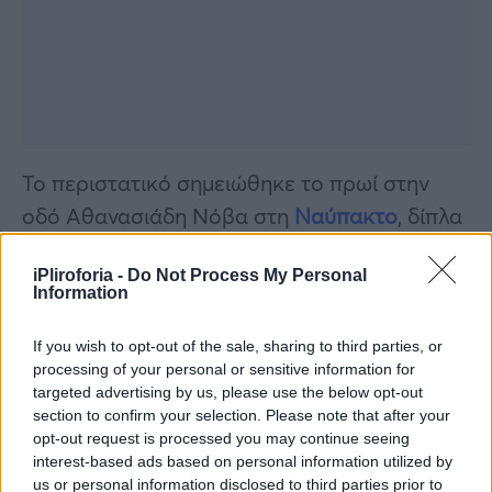
Το περιστατικό σημειώθηκε το πρωί στην
οδό Αθανασιάδη Νόβα στη
Ναύπακτο
, δίπλα
από το 1ο Γυμνάσιο της πόλης. Σύμφωνα με
iPliroforia -
Do Not Process My Personal
τις πληροφορίες του npress.gr, ένας
Information
45χρονος εργάτης αλβανικής καταγωγής,
γνωστός στην τοπική κοινωνία ως Ντίνο,
If you wish to opt-out of the sale, sharing to third parties, or
processing of your personal or sensitive information for
τραυματίστηκε σοβαρά στο κεφάλι έπειτα
targeted advertising by us, please use the below opt-out
από πτώση από σκαλωσιά, κατά τη διάρκεια
section to confirm your selection. Please note that after your
opt-out request is processed you may continue seeing
εργασιών ανακαίνισης σε κατοικία.
interest-based ads based on personal information utilized by
us or personal information disclosed to third parties prior to