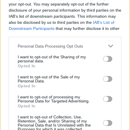
your opt-out. You may separately opt-out of the further
disclosure of your personal information by third parties on the
IAB’s list of downstream participants. This information may
also be disclosed by us to third parties on the
IAB’s List of
Downstream Participants
that may further disclose it to other
third parties.
Personal Data Processing Opt Outs
I want to opt-out of the Sharing of my
personal data.
Opted In
Ο άτυχος εργάτης έφερε βαριά χτυπήματα
στο αριστερό μέρος του κεφαλιού του και
I want to opt-out of the Sale of my
Personal Data.
μεταφέρθηκε εσπευσμένα με ασθενοφόρο
Opted In
στο Νοσοκομείο Μεσολογγίου. Παρά τις
I want to opt-out of processing my
Personal Data for Targeted Advertising.
προσπάθειες των γιατρών, λίγη ώρα
Opted In
αργότερα κατέληξε, υποκύπτοντας στα
I want to opt-out of Collection, Use,
τραύματά του.
Retention, Sale, and/or Sharing of my
Personal Data that Is Unrelated with the
Purposes for which it was collected.