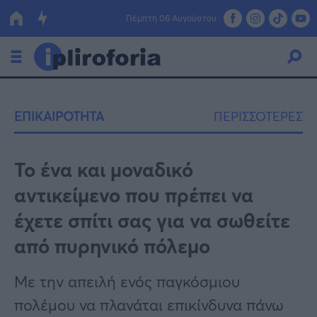
Πέμπτη 06 Αυγούστου
Ελλάδα
ΕΠΙΚΑΙΡΟΤΗΤΑ
ΠΕΡΙΣΣΟΤΕΡΕΣ
Οικονομία
Πολιτική
Το ένα και μοναδικό
αντικείμενο που πρέπει να
Τράπεζες
έχετε σπίτι σας για να σωθείτε
Επιδοτήσεις
Κόσμος
από πυρηνικό πόλεμο
Lifestyle
ΕΣΠΑ
Με την απειλή ενός παγκόσμιου
Αθλητικά
πολέμου να πλανάται επικίνδυνα πάνω