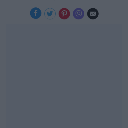
Viral
Κουζίνα
Ζώδια
Pet
Πίστη