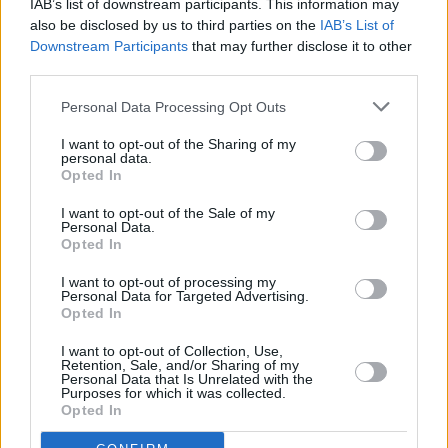
IAB’s list of downstream participants. This information may
also be disclosed by us to third parties on the
IAB’s List of
Ανάμεσα στα απαραίτητα αντικείμενα, όπως
Downstream Participants
that may further disclose it to other
third parties.
τρόφιμα μακράς διαρκείας, φάρμακα και
νερό, ένα συγκεκριμένο οικιακό αντικείμενο
Personal Data Processing Opt Outs
ξεχωρίζει ως κρίσιμο: ένα απλό ραδιόφωνο
I want to opt-out of the Sharing of my
personal data.
με μανιβέλα (κουρδιστό).
Opted In
Το ραδιόφωνο που μπορεί να σώσει ζωές
I want to opt-out of the Sale of my
Personal Data.
Opted In
Όπως τονίζει η επίσημη οδηγία, σε
I want to opt-out of processing my
περίπτωση που υπάρξει διακοπή ρεύματος ή
Personal Data for Targeted Advertising.
Opted In
κατάρρευση των τηλεπικοινωνιών, το
ραδιόφωνο με κουρδιστήρι μπορεί να είναι
I want to opt-out of Collection, Use,
Retention, Sale, and/or Sharing of my
Personal Data that Is Unrelated with the
το μοναδικό μέσο πρόσβασης στην
Purposes for which it was collected.
Opted In
ενημέρωση και στις κυβερνητικές οδηγίες. Σε
έκτακτες συνθήκες, όπου τα κινητά δεν