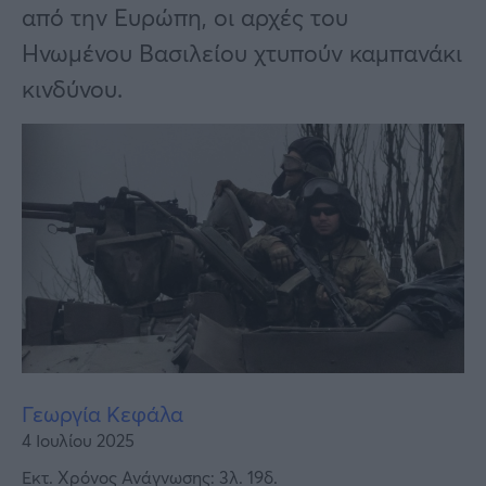
Υγεία
από την Ευρώπη, οι αρχές του
Ηνωμένου Βασιλείου χτυπούν καμπανάκι
Γυναίκα
κινδύνου.
Καιρός
Γεωργία Κεφάλα
4 Ιουλίου 2025
Εκτ. Χρόνος Ανάγνωσης: 3λ. 19δ.