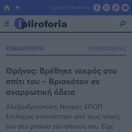
Δευτέρα 10 Αυγούστου
Ελλάδα
ΕΠΙΚΑΙΡΟΤΗΤΑ
ΠΕΡΙΣΣΟΤΕΡΕΣ
Οικονομία
Πολιτική
Θρήνος: Βρέθηκε νεκρός στο
σπίτι του – Βρισκόταν σε
Τράπεζες
αναρρωτική άδεια
Επιδοτήσεις
Κόσμος
Αλεξανδρούπολη: Νεκρός ΕΠΟΠ
Lifestyle
ΕΣΠΑ
Επιλοχίας εντοπίστηκε από τους γονείς
Αθλητικά
του στο μπάνιο του σπιτιού του. Είχε