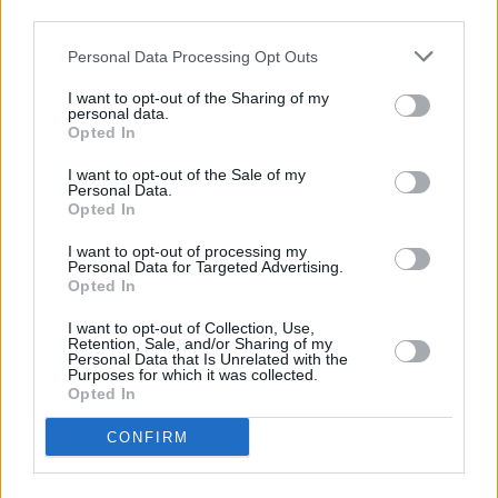
third parties.
Personal Data Processing Opt Outs
I want to opt-out of the Sharing of my
personal data.
Opted In
I want to opt-out of the Sale of my
Personal Data.
Opted In
I want to opt-out of processing my
Personal Data for Targeted Advertising.
Opted In
I want to opt-out of Collection, Use,
Retention, Sale, and/or Sharing of my
Personal Data that Is Unrelated with the
Παράλληλα, διεξάγεται έρευνα από τις
Purposes for which it was collected.
Opted In
στρατιωτικές αρχές, προκειμένου να
διαπιστωθούν πλήρως οι συνθήκες κάτω
CONFIRM
από τις οποίες επήλθε ο θάνατος του