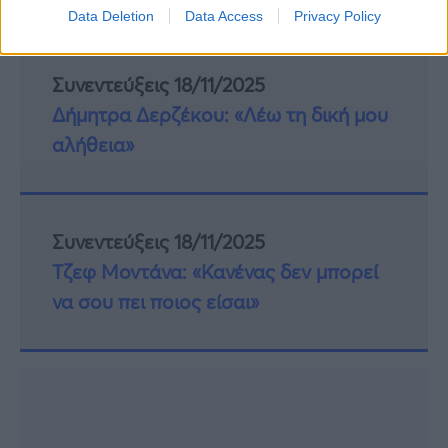
υπαξιωματικού.
Data Deletion
Data Access
Privacy Policy
Συνεντεύξεις 18/11/2025
Δήμητρα Δερζέκου: «Λέω τη δική μου
αλήθεια»
Συνεντεύξεις 18/11/2025
Τζεφ Μοντάνα: «Κανένας δεν μπορεί
να σου πει ποιος είσαι»