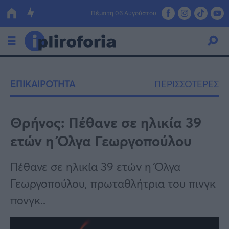
Πέμπτη 06 Αυγούστου
Ελλάδα
ΕΠΙΚΑΙΡΟΤΗΤΑ
ΠΕΡΙΣΣΟΤΕΡΕΣ
Οικονομία
Πολιτική
Θρήνος: Πέθανε σε ηλικία 39
ετών η Όλγα Γεωργοπούλου
Τράπεζες
Επιδοτήσεις
Κόσμος
Πέθανε σε ηλικία 39 ετών η Όλγα
Γεωργοπούλου, πρωταθλήτρια του πινγκ
Lifestyle
ΕΣΠΑ
πονγκ..
Αθλητικά