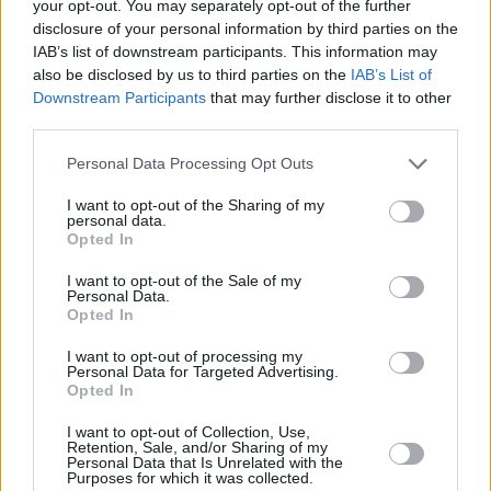
your opt-out. You may separately opt-out of the further
Αθηνών, να προσπαθεί να βοηθήσει στην
disclosure of your personal information by third parties on the
εξέλιξή τους τα παιδιά του συλλόγου, ακόμα
IAB’s list of downstream participants. This information may
also be disclosed by us to third parties on the
IAB’s List of
και να μετέχει στο πρόσφατο Πανελλήνιο
Downstream Participants
that may further disclose it to other
πρωτάθλημα της μεγάλης κατηγορίας και να
third parties.
κατακτά το χάλκινο μετάλλιο στο διπλό
Personal Data Processing Opt Outs
γυναικών! Επιπλέον, να είναι ενεργή στον
I want to opt-out of the Sharing of my
ρόλο της εκπροσώπου των αθλητών στην
personal data.
Opted In
ομοσπονδία, που με χαρά πήρε πριν από
λίγους μήνες κι όλα αυτά ανάμεσα σε
I want to opt-out of the Sale of my
Personal Data.
δεκάδες χημειοθεραπείες και περιόδους με
Opted In
έντονους πόνους…
I want to opt-out of processing my
Personal Data for Targeted Advertising.
Opted In
I want to opt-out of Collection, Use,
Retention, Sale, and/or Sharing of my
Personal Data that Is Unrelated with the
Purposes for which it was collected.