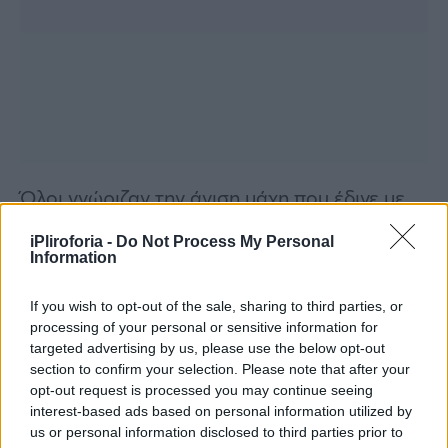
Όλοι γνώριζαν την άνιση μάχη που έδινε με
την επάρατη νόσο. Όλοι όμως, έβλεπαν
iPliroforia -
Do Not Process My Personal
παράλληλα την αξιοθαύμαστη γενναιότητα,
Information
το θάρρος, την ψυχική δύναμη, με τα οποία
If you wish to opt-out of the sale, sharing to third parties, or
αντιμετώπιζε το πρόβλημα τα τελευταία
processing of your personal or sensitive information for
χρόνια. Άλλο τίποτα δεν χρειαζόταν για να
targeted advertising by us, please use the below opt-out
section to confirm your selection. Please note that after your
καταλάβεις την αγωνιστικότητα και την πίστη
opt-out request is processed you may continue seeing
της Όλγας όταν την έβλεπες να συνεχίζει το
interest-based ads based on personal information utilized by
us or personal information disclosed to third parties prior to
προπονητικό της έργο στον ΑΣ Πέρα