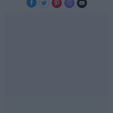
Viral
Κουζίνα
Ζώδια
Pet
Πίστη