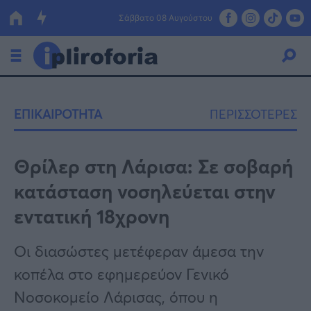
Σάββατο 08 Αυγούστου
Ελλάδα
ΕΠΙΚΑΙΡΟΤΗΤΑ
ΠΕΡΙΣΣΟΤΕΡΕΣ
Οικονομία
Πολιτική
Θρίλερ στη Λάρισα: Σε σοβαρή
κατάσταση νοσηλεύεται στην
Τράπεζες
εντατική 18χρονη
Επιδοτήσεις
Κόσμος
Οι διασώστες μετέφεραν άμεσα την
Lifestyle
ΕΣΠΑ
κοπέλα στο εφημερεύον Γενικό
Αθλητικά
Νοσοκομείο Λάρισας, όπου η