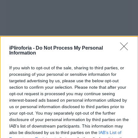
iPliroforia -
Do Not Process My Personal
Information
If you wish to opt-out of the sale, sharing to third parties, or
Συναγερμός σήμανε αργά σήμερα το
processing of your personal or sensitive information for
απόγευμα της Πέμπτης στο ΕΚΑΒ, όταν
targeted advertising by us, please use the below opt-out
section to confirm your selection. Please note that after your
έλαβαν ειδοποίηση για μια 18χρονη κοπέλα
opt-out request is processed you may continue seeing
από την ευρύτερη περιοχή της Λάρισας, η
interest-based ads based on personal information utilized by
us or personal information disclosed to third parties prior to
οποία βρέθηκε χωρίς τις αισθήσεις της.
your opt-out. You may separately opt-out of the further
disclosure of your personal information by third parties on the
IAB’s list of downstream participants. This information may
also be disclosed by us to third parties on the
IAB’s List of