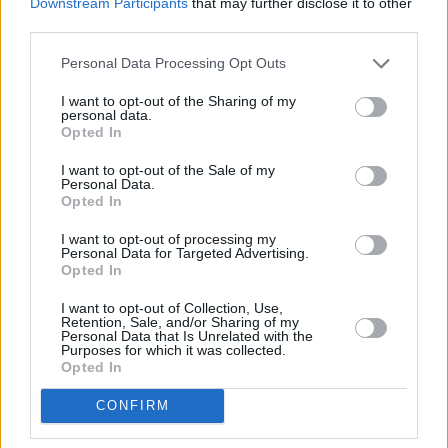
Downstream Participants
that may further disclose it to other
third parties.
Personal Data Processing Opt Outs
I want to opt-out of the Sharing of my
personal data.
Opted In
I want to opt-out of the Sale of my
Personal Data.
Όπως αναφέρει το onlarissa.gr, οι διασώστες
Opted In
μετέφεραν άμεσα την κοπέλα στο
I want to opt-out of processing my
εφημερεύον Γενικό Νοσοκομείο Λάρισας,
Personal Data for Targeted Advertising.
Opted In
όπου η κατάστασή της κρίθηκε ιδιαιτέρως
σοβαρή, με αποτέλεσμα να εισαχθεί στη
I want to opt-out of Collection, Use,
Retention, Sale, and/or Sharing of my
Μονάδα Εντατικής Θεραπείας.
Personal Data that Is Unrelated with the
Purposes for which it was collected.
Opted In
Περισσότερες
Ειδήσεις σήμερα
CONFIRM