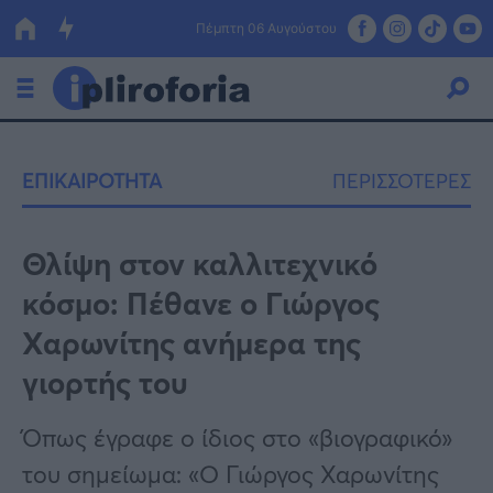
Πέμπτη 06 Αυγούστου
Ελλάδα
ΕΠΙΚΑΙΡΟΤΗΤΑ
ΠΕΡΙΣΣΟΤΕΡΕΣ
Οικονομία
Πολιτική
Θλίψη στον καλλιτεχνικό
κόσμο: Πέθανε ο Γιώργος
Τράπεζες
Χαρωνίτης ανήμερα της
Επιδοτήσεις
Κόσμος
γιορτής του
Lifestyle
ΕΣΠΑ
Όπως έγραφε ο ίδιος στο «βιογραφικό»
Αθλητικά
του σημείωμα: «Ο Γιώργος Χαρωνίτης