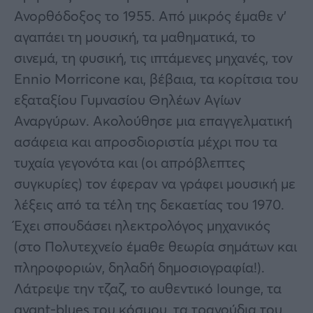
Ανορθόδοξος το 1955. Από μικρός έμαθε ν’
αγαπάει τη μουσική, τα μαθηματικά, το
σινεμά, τη φυσική, τις ιπτάμενες μηχανές, τον
Ennio Morricone και, βέβαια, τα κορίτσια του
εξαταξίου Γυμνασίου Θηλέων Αγίων
Αναργύρων. Ακολούθησε μια επαγγελματική
ασάφεια και απροσδιοριστία μέχρι που τα
τυχαία γεγονότα και (οι απρόβλεπτες
συγκυρίες) τον έφεραν να γράφει μουσική με
λέξεις από τα τέλη της δεκαετίας του 1970.
Έχει σπουδάσει ηλεκτρολόγος μηχανικός
(στο Πολυτεχνείο έμαθε θεωρία σημάτων και
πληροφοριών, δηλαδή δημοσιογραφία!).
Λάτρεψε την τζαζ, το αυθεντικό lounge, τα
avant-blues του κόσμου, τα τραγούδια του