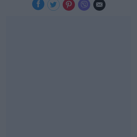
Viral
Κουζίνα
Ζώδια
Pet
Πίστη