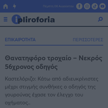
Πέμπτη 06 Αυγούστου
Ελλάδα
ΕΠΙΚΑΙΡΟΤΗΤΑ
ΠΕΡΙΣΣΟΤΕΡΕΣ
Οικονομία
Πολιτική
Θανατηφόρο τροχαίο – Νεκρός
56χρονος οδηγός
Τράπεζες
Επιδοτήσεις
Κόσμος
Καστελόριζο: Κάτω από αδιευκρίνιστες
μέχρι στιγμής συνθήκες ο οδηγός της
Lifestyle
ΕΣΠΑ
γουρούνας έχασε τον έλεγχο του
Αθλητικά
οχήματος..