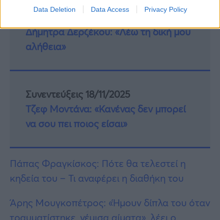
Data Deletion
Data Access
Privacy Policy
Συνεντεύξεις 18/11/2025
Δήμητρα Δερζέκου: «Λέω τη δική μου
αλήθεια»
Συνεντεύξεις 18/11/2025
Τζεφ Μοντάνα: «Κανένας δεν μπορεί
να σου πει ποιος είσαι»
Πάπας Φραγκίσκος: Πότε θα τελεστεί η
κηδεία του – Τι αναφέρει η διαθήκη του
Άρης Μουγκοπέτρος: «Ήμουν δίπλα του όταν
τραυματίστηκε, γέμισα αίματα», λέει ο