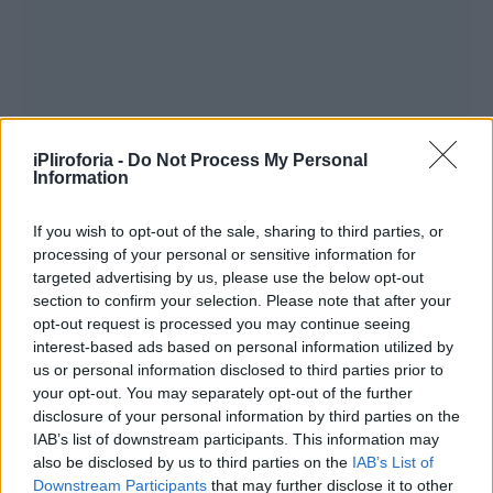
iPliroforia -
Do Not Process My Personal
Το απόγευμα του Μεγάλου Σάββατου
Information
σημειώθηκη θανατηφόρο τροχαίο, στις 19:30
If you wish to opt-out of the sale, sharing to third parties, or
στο
Καστελόριζο
, καθώς ένας 56χρονος
processing of your personal or sensitive information for
έχασε τη ζωή του.
targeted advertising by us, please use the below opt-out
section to confirm your selection. Please note that after your
opt-out request is processed you may continue seeing
interest-based ads based on personal information utilized by
us or personal information disclosed to third parties prior to
your opt-out. You may separately opt-out of the further
disclosure of your personal information by third parties on the
IAB’s list of downstream participants. This information may
also be disclosed by us to third parties on the
IAB’s List of
Downstream Participants
that may further disclose it to other