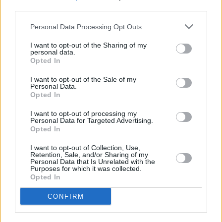
third parties.
Personal Data Processing Opt Outs
Σύμφωνα με πληροφορίες της ΕΡΤ, ο οδηγός
I want to opt-out of the Sharing of my
personal data.
της γουρούνας κινούνταν στην επαρχιακή
Opted In
οδό Αερολιμένα Μεγίστης με κατεύθυνση
I want to opt-out of the Sale of my
Personal Data.
προς την πλατεία “Χωράφια”, όταν κάτω απο
Opted In
αδιευκρίνιστες μέχρι στιγμής συνθήκες, το
I want to opt-out of processing my
όχημα εξετράπη της πορείας του.
Personal Data for Targeted Advertising.
Opted In
Οι αστυνομικές αρχές της Μεγίστης
I want to opt-out of Collection, Use,
Retention, Sale, and/or Sharing of my
διερευνούν τα ακριβή αίτια και τις συνθήκες
Personal Data that Is Unrelated with the
Purposes for which it was collected.
κάτω από τις οποίες συνέβη το δυστύχημα.
Opted In
Περισσότερες
Ειδήσεις σήμερα
CONFIRM