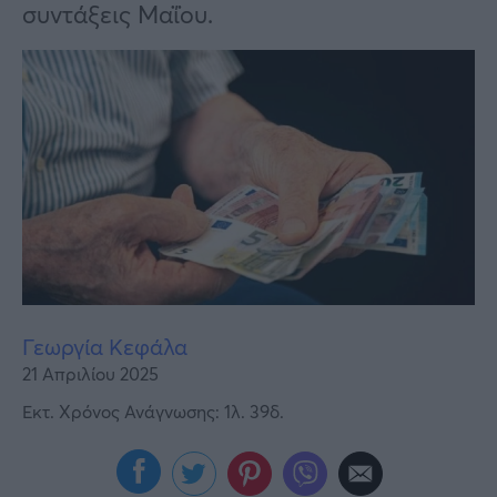
Υγεία
συντάξεις Μαΐου.
Γυναίκα
Καιρός
Γεωργία Κεφάλα
21 Απριλίου 2025
Εκτ. Χρόνος Ανάγνωσης: 1λ. 39δ.