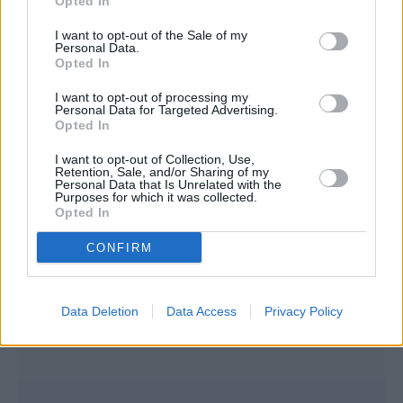
Opted In
των δικαιούχων από το απόγευμα της
προηγούμενης εργάσιμης ημέρας,
I want to opt-out of the Sale of my
Personal Data.
Opted In
Οπότε, οι συνταξιούχοι θα δουν τα χρήματα
I want to opt-out of processing my
να πιστώνονται από την Πέμπτη 24 Απριλίου
Personal Data for Targeted Advertising.
Opted In
το απόγευμα, ενώ οι πρώην δημόσιοι
υπάλληλοι θα δουν τα χρήματα να μπαίνουν
I want to opt-out of Collection, Use,
Retention, Sale, and/or Sharing of my
Personal Data that Is Unrelated with the
στον λογαριασμό τους την Παρασκευή 25
Purposes for which it was collected.
Opted In
Απριλίου.
CONFIRM
Data Deletion
Data Access
Privacy Policy