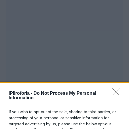
iPliroforia -
Do Not Process My Personal
Την ίδια στιγμή, πάντως, συγγενείς του
Information
39χρονου Βασίλη υποστηρίζουν ότι εκείνος
If you wish to opt-out of the sale, sharing to third parties, or
ενδεχομένως να ήθελε να κρυφτεί σε κάποιο
processing of your personal or sensitive information for
μοναστήρι.
targeted advertising by us, please use the below opt-out