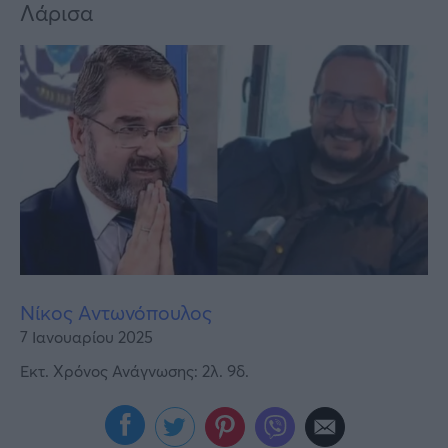
Υγεία
Λάρισα
Γυναίκα
Καιρός
Νίκος Αντωνόπουλος
7 Ιανουαρίου 2025
Εκτ. Χρόνος Ανάγνωσης: 2λ. 9δ.