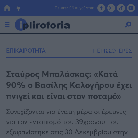
Πέμπτη 06 Αυγούστου
Ελλάδα
ΕΠΙΚΑΙΡΟΤΗΤΑ
ΠΕΡΙΣΣΟΤΕΡΕΣ
Οικονομία
Πολιτική
Σταύρος Μπαλάσκας: «Κατά
90% ο Βασίλης Καλογήρου έχει
Τράπεζες
πνιγεί και είναι στον ποταμό»
Επιδοτήσεις
Κόσμος
Συνεχίζονται για ένατη μέρα οι έρευνες
Lifestyle
ΕΣΠΑ
για τον εντοπισμό του 39χρονου που
Αθλητικά
εξαφανίστηκε στις 30 Δεκεμβρίου στην