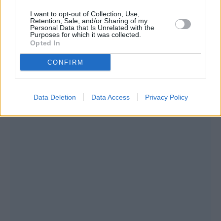
για την εξαφάνιση του 39χρονου Βασίλη από
I want to opt-out of Collection, Use,
τη Λάρισα. Την πληροφορία την έδωσε στη
Retention, Sale, and/or Sharing of my
Personal Data that Is Unrelated with the
δημοσιότητα ο πρόεδρος της «Γραμμής
Purposes for which it was collected.
Opted In
Ζωής», Γεράσιμος Κουρουκλής.
CONFIRM
Data Deletion
Data Access
Privacy Policy