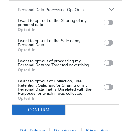
χιλιομέτρων, ενώ το επίκεντρο της
Personal Data Processing Opt Outs
καταγράφεται στα 59 χιλιόμετρα Δυτικά –
I want to opt-out of the Sharing of my
Νοτιοδυτικά των Φαλασάρνων.
personal data.
Opted In
Σημειώνεται πως τα ξημερώματα της
I want to opt-out of the Sale of my
Τετάρτης σημειώθηκε σεισμική δόνηση
Personal Data.
Opted In
μεγέθους 3,5 της κλίμακας Ρίχτερ με το
I want to opt-out of processing my
επίκεντρο να σημειώνεται κοντά στο
Personal Data for Targeted Advertising.
Opted In
Αρκαλοχώρι.
I want to opt-out of Collection, Use,
Retention, Sale, and/or Sharing of my
Περισσότερες
Ειδήσεις σήμερα
Personal Data that Is Unrelated with the
Purposes for which it was collected.
Opted In
Συνεντεύξεις 18/11/2025
CONFIRM
Δήμητρα Δερζέκου: «Λέω τη δική μου
αλήθεια»
Data Deletion
Data Access
Privacy Policy