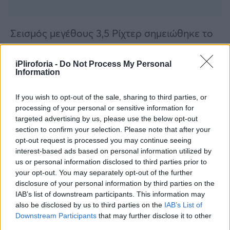
Σεισμός μεγέθους 3,5 Ρίχτερ σημειώθηκε το
μεσημέρι της Τετάρτης 18 Ιουνίου ανοιχτά της
Κρήτης
.
iPliroforia -
Do Not Process My Personal
Information
If you wish to opt-out of the sale, sharing to third parties, or
processing of your personal or sensitive information for
targeted advertising by us, please use the below opt-out
section to confirm your selection. Please note that after your
opt-out request is processed you may continue seeing
interest-based ads based on personal information utilized by
us or personal information disclosed to third parties prior to
your opt-out. You may separately opt-out of the further
disclosure of your personal information by third parties on the
IAB’s list of downstream participants. This information may
also be disclosed by us to third parties on the
IAB’s List of
Σύμφωνα με το Γεωδυναμικό Ινστιτούτο η
Downstream Participants
that may further disclose it to other
σεισμική δόνηση είχε εστιακό βάθος 5,1
third parties.