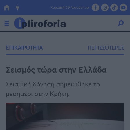
Κυριακή 09 Αυγούστου
Ελλάδα
ΕΠΙΚΑΙΡΟΤΗΤΑ
ΠΕΡΙΣΣΟΤΕΡΕΣ
Οικονομία
Πολιτική
Σεισμός τώρα στην Ελλάδα
Τράπεζες
Σεισμική δόνηση σημειώθηκε το
Επιδοτήσεις
Κόσμος
μεσημέρι στην Κρήτη.
Lifestyle
ΕΣΠΑ
Αθλητικά