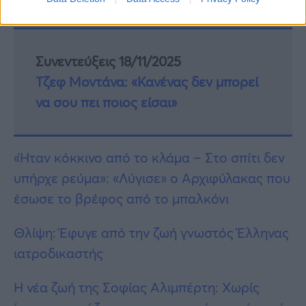
Συνεντεύξεις 18/11/2025
Τζεφ Μοντάνα: «Κανένας δεν μπορεί
να σου πει ποιος είσαι»
«Ήταν κόκκινο από το κλάμα – Στο σπίτι δεν
υπήρχε ρεύμα»: «Λύγισε» ο Αρχιφύλακας που
έσωσε το βρέφος από το μπαλκόνι
Θλίψη: Έφυγε από την ζωή γνωστός Έλληνας
ιατροδικαστής
Η νέα ζωή της Σοφίας Αλιμπέρτη: Χωρίς