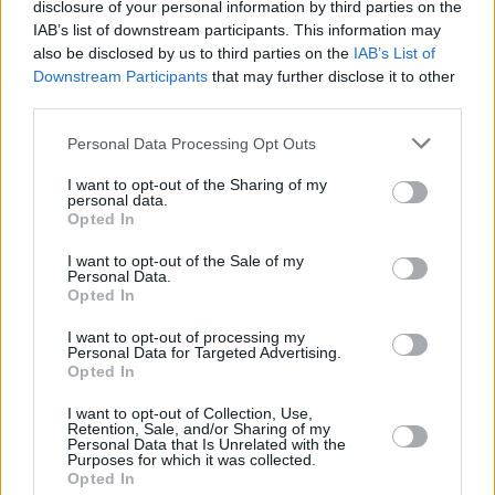
disclosure of your personal information by third parties on the
υπάρχει γνωστό ρήγμα με διεύθυνση
IAB’s list of downstream participants. This information may
ανατολή-δύση, το οποίο πιθανότατα
also be disclosed by us to third parties on the
IAB’s List of
Downstream Participants
that may further disclose it to other
ευθύνεται για τον σεισμό. Όπως είπε,
third parties.
«πρόκειται για περιοχή που δεν έχει δώσει
Personal Data Processing Opt Outs
παρόμοιο σεισμό εδώ και αρκετά χρόνια. Θα
χρειαστεί να περιμένουμε μερικές ώρες για
I want to opt-out of the Sharing of my
personal data.
να διαπιστωθεί αν πρόκειται για τον κύριο
Opted In
σεισμό», ανέφερε χαρακτηριστικά.
I want to opt-out of the Sale of my
Personal Data.
Opted In
Από την πλευρά του, ο Βασίλης Καρακώστας
επισήμανε πως η ίδια περιοχή είχε δώσει έναν
I want to opt-out of processing my
Personal Data for Targeted Advertising.
μικρότερο σεισμό το πρωί της Δευτέρας.
Opted In
«Πρόκειται για θαλάσσια ζώνη, κοντά σε νησί
I want to opt-out of Collection, Use,
Retention, Sale, and/or Sharing of my
νότια της Ανατολικής Κρήτης. Όπως
Personal Data that Is Unrelated with the
Purposes for which it was collected.
σημείωσε, το πιο πιθανό είναι να πρόκειται
Opted In