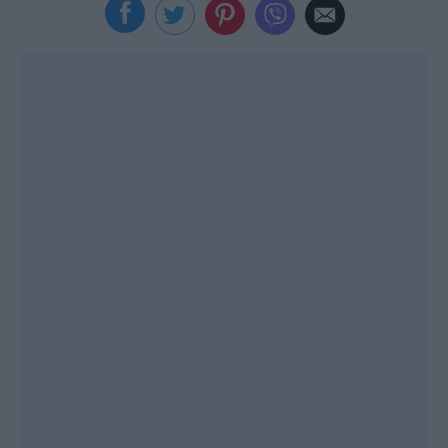
Viral
Κουζίνα
Ζώδια
Pet
Πίστη