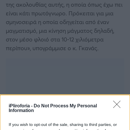
της ακολουθίας αυτής, η οποία όπως έχω πει
είναι κάτι πρωτόγνωρο. Πρόκειται για μια
σμηνοσειρά η οποία οδηγείται από έναν
μαγματισμό, μια κίνηση μάγματος δηλαδή,
στον μέσο φλοιό στα 10-12 χιλιόμετρα
περίπου», υπογράμμισε ο κ. Γκανάς.
iPliroforia -
Do Not Process My Personal
Information
If you wish to opt-out of the sale, sharing to third parties, or