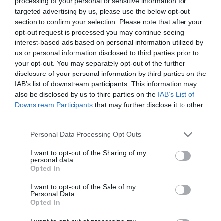
processing of your personal or sensitive information for
targeted advertising by us, please use the below opt-out
section to confirm your selection. Please note that after your
opt-out request is processed you may continue seeing
interest-based ads based on personal information utilized by
us or personal information disclosed to third parties prior to
your opt-out. You may separately opt-out of the further
disclosure of your personal information by third parties on the
IAB’s list of downstream participants. This information may
also be disclosed by us to third parties on the
IAB’s List of
Downstream Participants
that may further disclose it to other
third parties.
Personal Data Processing Opt Outs
I want to opt-out of the Sharing of my
personal data.
Opted In
I want to opt-out of the Sale of my
Εξήγησε, δε, πως: «Το μάγμα μπήκε κάτω από
Personal Data.
Opted In
την Καλντέρα, το έχουμε εντοπίσει στα 3
χιλιόμετρα, ανήλθε εκεί μέχρι τα μέσα με
I want to opt-out of processing my