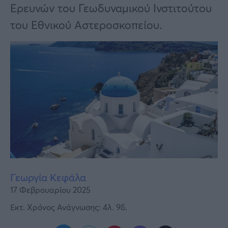
Υγεία
Ερευνών του Γεωδυναμικού Ινστιτούτου
του Εθνικού Αστεροσκοπείου.
Γυναίκα
Καιρός
Γεωργία Κεφάλα
17 Φεβρουαρίου 2025
Εκτ. Χρόνος Ανάγνωσης: 4λ. 9δ.