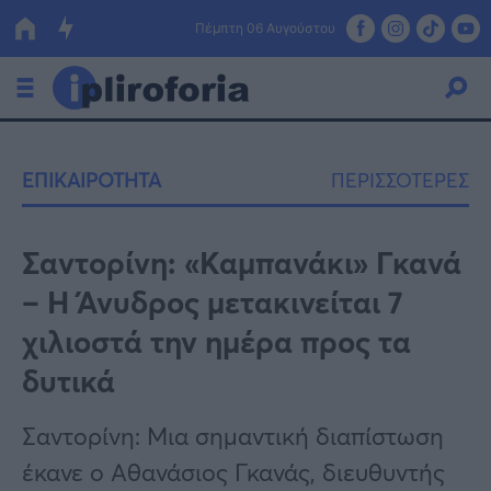
Πέμπτη 06 Αυγούστου
Ελλάδα
ΕΠΙΚΑΙΡΟΤΗΤΑ
ΠΕΡΙΣΣΟΤΕΡΕΣ
Οικονομία
Πολιτική
Σαντορίνη: «Καμπανάκι» Γκανά
– Η Άνυδρος μετακινείται 7
Τράπεζες
χιλιοστά την ημέρα προς τα
Επιδοτήσεις
Κόσμος
δυτικά
Lifestyle
ΕΣΠΑ
Σαντορίνη: Μια σημαντική διαπίστωση
Αθλητικά
έκανε ο Αθανάσιος Γκανάς, διευθυντής