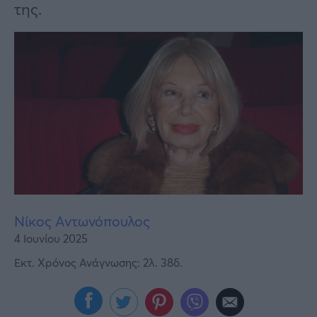
Υγεία
της.
Γυναίκα
Καιρός
Νίκος Αντωνόπουλος
4 Ιουνίου 2025
Εκτ. Χρόνος Ανάγνωσης: 2λ. 38δ.