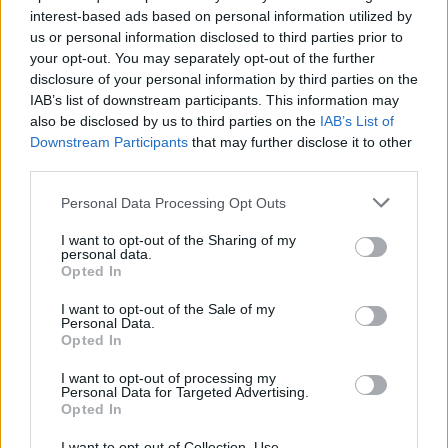
interest-based ads based on personal information utilized by
us or personal information disclosed to third parties prior to
your opt-out. You may separately opt-out of the further
disclosure of your personal information by third parties on the
IAB’s list of downstream participants. This information may
also be disclosed by us to third parties on the
IAB’s List of
Downstream Participants
that may further disclose it to other
third parties.
Personal Data Processing Opt Outs
Η ηθοποιός, επιλέγει να μην την επισκέπτεται
I want to opt-out of the Sharing of my
κανένας, πέραν των δικών της ανθρώπων,
personal data.
Opted In
καθώς δεν της αρέσει καθόλου να τη
βλέπουν σε αυτή την κατάσταση. Η Ρίκα
I want to opt-out of the Sale of my
Personal Data.
Διαλυνά, πάντα έδινε προσοχή στην εικόνα
Opted In
της και φρόντιζε να υπάρχει πάντα
I want to opt-out of processing my
Personal Data for Targeted Advertising.
αξιοπρέπεια σε ότι έκανε στη ζωή της. Ήθελε
Opted In
να μη δίνει δικαιώματα για σχόλια, όταν κάτι
I want to opt-out of Collection, Use,