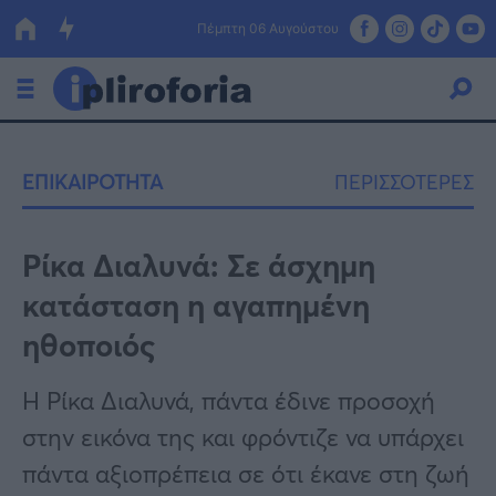
Πέμπτη 06 Αυγούστου
Ελλάδα
ΕΠΙΚΑΙΡΟΤΗΤΑ
ΠΕΡΙΣΣΟΤΕΡΕΣ
Οικονομία
Πολιτική
Ρίκα Διαλυνά: Σε άσχημη
κατάσταση η αγαπημένη
Τράπεζες
ηθοποιός
Επιδοτήσεις
Κόσμος
Η Ρίκα Διαλυνά, πάντα έδινε προσοχή
Lifestyle
ΕΣΠΑ
στην εικόνα της και φρόντιζε να υπάρχει
Αθλητικά
πάντα αξιοπρέπεια σε ότι έκανε στη ζωή