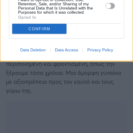
δεν της άρεσε, φρόντιζε να μη το φωτίζει.
Retention, Sale, and/or Sharing of my
Personal Data that Is Unrelated with the
Δεν θέλει να εγείρει συναισθήματα λύπης και
Purposes for which it was collected.
Opted In
πόνου για εκείνη.
CONFIRM
Επιθυμεί να μη γνωστοποιεί την εικόνα της,
σε αυτή την κατάσταση, μέχρι να το
Data Deletion
Data Access
Privacy Policy
ξεπεράσει και να βγει πάλι στον κόσμο,
περιποιημένη και φροντισμένη, όπως την
ξέρουμε τόσα χρόνια. Μια όμορφη γυναίκα
με αξιοπρέπεια προς τον εαυτό και τους
γύρω της.