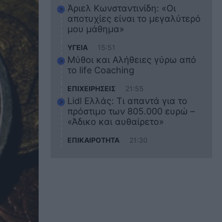
Άριελ Κωνσταντινίδη: «Οι
αποτυχίες είναι το μεγαλύτερό
μου μάθημα»
ΥΓΕΙΑ
15:51
Μύθοι και Αλήθειες γύρω από
το life Coaching
ΕΠΙΧΕΙΡΗΣΕΙΣ
21:55
Lidl Ελλάς: Τι απαντά για το
πρόστιμο των 805.000 ευρώ –
«Άδικο και αυθαίρετο»
ΕΠΙΚΑΙΡΟΤΗΤΑ
21:30
Στο εκπαιδευτικό του ταξίδι
σκοτώθηκε ο 20χρονος
ναυτικός του Blue Star Chios –
Πώς έγινε το τραγικό
δυστύχημα
ΖΩΔΙΑ
21:10
Αυτά τα 3 ζώδια θα πετύχουν