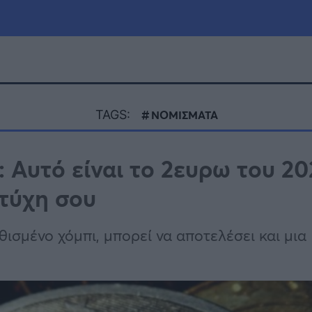
μία
Πολιτική
Τράπεζες
TAGS:
ΝΟΜΙΣΜΑΤΑ
Επιδοτήσεις
le
Αθλητικά
: Αυτό είναι το 2ευρω του 2
ΕΣΠΑ
 τύχη σου
α
Καιρός
ισμένο χόμπι, μπορεί να αποτελέσει και μια