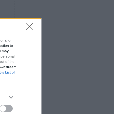
«ενόχληση» με τους πολίτες
για τα Τέμπη- «Αυτή η χώρα
είχε και άλλα δυστυχήματα»
ΠΙΣΤΗ
16:09
Μήτηρ του Ιησού: Προσευχή
στην Παναγία για τις δύσκολες
στιγμές
sonal or
ection to
ΥΓΕΙΑ
15:42
ou may
Συναγερμός στις ευρωπαϊκές
 personal
αγορές: Ανακαλούνται
out of the
πεπόνια και σταφύλια με
 downstream
φυτοφάρμακα
B’s List of
GOSSIP
15:12
Νεφέλη Μεγκ: Το βίντεο για τη
Σίσσυ Χρηστίδου έφερε
αντιδράσεις – «Είμαστε ok με
τα ενέσιμα;»
ΕΛΛΑΔΑ
14:46