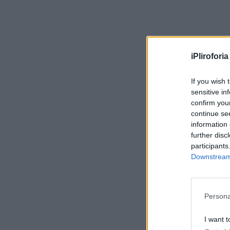
iPliroforia
If you wish 
sensitive in
confirm you
continue se
information 
further disc
participants
Downstream 
Persona
I want t