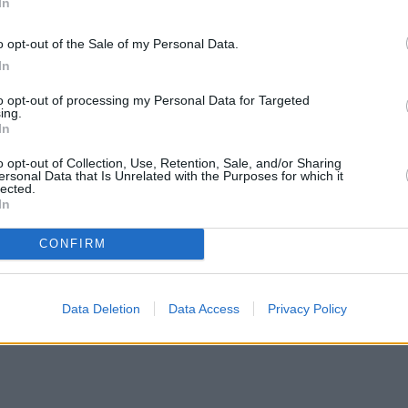
ικούς να ενδιαφέρονται για αυτόν τον συναρπαστι
In
μια αγορά στην οποία ξεχωρίζουν αρκετά δείγματ
o opt-out of the Sale of my Personal Data.
2 ευρώ που, αν και φαίνεται κοινό, είναι ένα από 
In
άλη αξία.
to opt-out of processing my Personal Data for Targeted
ing.
In
νόμισμα των 2 ευρώ που κόπηκε στην Ισπανία το 20
 προσοχή των συλλεκτών λόγω του ιδιαίτερου
o opt-out of Collection, Use, Retention, Sale, and/or Sharing
ersonal Data that Is Unrelated with the Purposes for which it
 στην αγορά.
lected.
In
CONFIRM
Data Deletion
Data Access
Privacy Policy