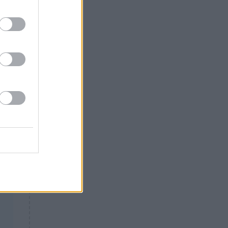
κό
Θλίψη: Έφυγε από τη ζωή
α.
γνωστός Έλληνας ηθοποιός
τα
20.