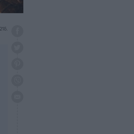
το 2026: Πότε θα έρθει η
μεγάλη αλλαγή
ΕΠΙΚΑΙΡΟΤΗΤΑ
20:45
Τραγωδία στη Λάρισα: Νεκρός
21δ.
50χρονος με αδιανόητο τρόπο
ΥΓΕΙΑ
20:20
Ελάχιστοι τη γνωρίζουν: Η
βιταμίνη που καταπολεμά
κατάθλιψη, κούραση, κόπωση
ΕΠΙΚΑΙΡΟΤΗΤΑ
19:50
ΕΚΤΑΚΤΟ: Σεισμός τώρα στην
Αττική
ΕΠΙΚΑΙΡΟΤΗΤΑ
19:20
«Συναγερμός» τώρα στη
Γλυφάδα
ΕΠΙΚΑΙΡΟΤΗΤΑ
18:45
Θλίψη: Πέθανε πολύτεκνη