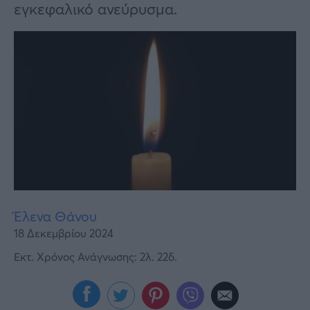
Υγεία
εγκεφαλικό ανεύρυσμα.
Γυναίκα
Καιρός
Έλενα Θάνου
18 Δεκεμβρίου 2024
Εκτ. Χρόνος Ανάγνωσης: 2λ. 22δ.