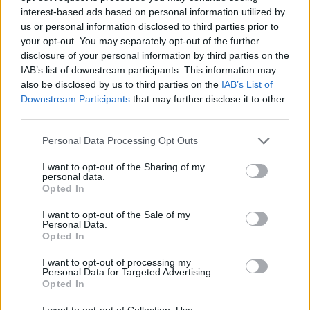
interest-based ads based on personal information utilized by
us or personal information disclosed to third parties prior to
your opt-out. You may separately opt-out of the further
disclosure of your personal information by third parties on the
Στο αφιέρωμα του δικτύου, οι συνάδελφοί
IAB’s list of downstream participants. This information may
also be disclosed by us to third parties on the
IAB’s List of
της θυμούνται την Ορσίνι ως κάποια «με
Downstream Participants
that may further disclose it to other
απύθμενη ενσυναίσθηση που πάντα
third parties.
υπερασπιζόταν τους αδύναμους και
Personal Data Processing Opt Outs
καθοδηγούσε νεότερους συναδέλφους.
I want to opt-out of the Sharing of my
Επίσης ήταν παθιασμένη με τη διάσωση
personal data.
Opted In
ζώων και ήταν μεγάλη οπαδός των podcast
για αληθινά εγκλήματα, σύμφωνα με το
I want to opt-out of the Sale of my
Personal Data.
δίκτυο. Ήταν μια «λάτρης του
Opted In
φυστικοβούτυρου» και «φορούσε γούνινες
I want to opt-out of processing my
Personal Data for Targeted Advertising.
μπότες» ενώ θύμιζε πάντα μια «ακτίνα του
Opted In
ήλιου, ακόμα και στις 4:00 το πρωί».
I want to opt-out of Collection, Use,