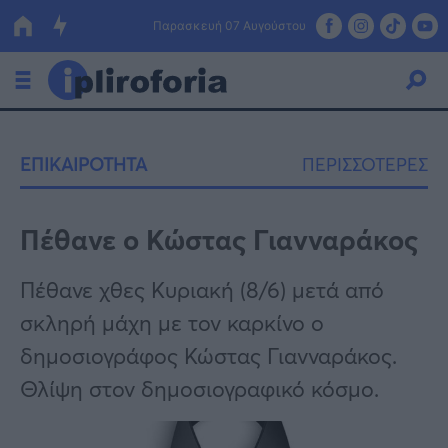
Παρασκευή 07 Αυγούστου
Ελλάδα
ΕΠΙΚΑΙΡΟΤΗΤΑ
ΠΕΡΙΣΣΟΤΕΡΕΣ
Οικονομία
Πολιτική
Πέθανε ο Κώστας Γιανναράκος
Τράπεζες
Πέθανε χθες Κυριακή (8/6) μετά από
Επιδοτήσεις
Κόσμος
σκληρή μάχη με τον καρκίνο ο
δημοσιογράφος Κώστας Γιανναράκος.
Lifestyle
ΕΣΠΑ
Θλίψη στον δημοσιογραφικό κόσμο.
Αθλητικά