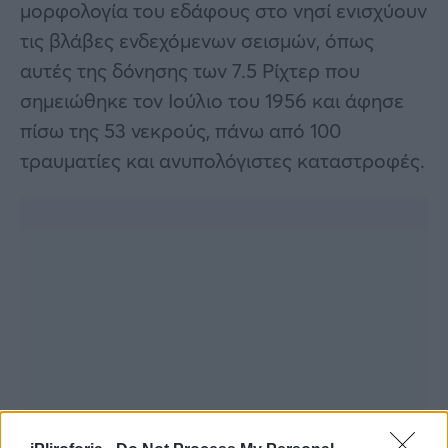
μορφολογία του εδάφους στο νησί ενισχύουν
τις βλάβες ενδεχόμενων σεισμών, όπως
αυτές της δόνησης των 7.5 Ρίχτερ που
σημειώθηκε τον Ιούλιο του 1956 και άφησε
πίσω της 53 νεκρούς, πάνω από 100
τραυματίες και ανυπολόγιστες καταστροφές.