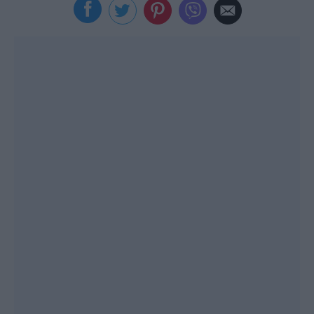
Viral
Κουζίνα
Ζώδια
Pet
Πίστη