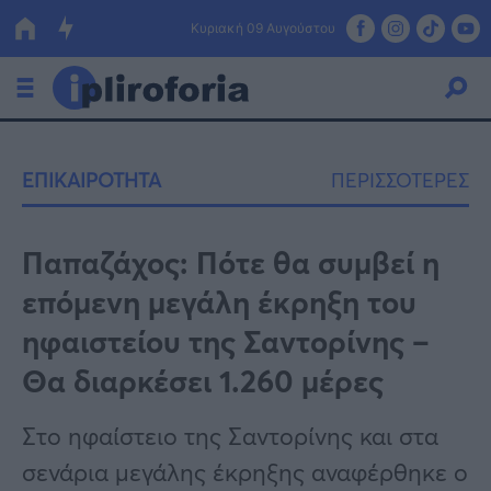
Κυριακή 09 Αυγούστου
Ελλάδα
ΕΠΙΚΑΙΡΟΤΗΤΑ
ΠΕΡΙΣΣΟΤΕΡΕΣ
Οικονομία
Πολιτική
Παπαζάχος: Πότε θα συμβεί η
επόμενη μεγάλη έκρηξη του
Τράπεζες
ηφαιστείου της Σαντορίνης –
Επιδοτήσεις
Κόσμος
Θα διαρκέσει 1.260 μέρες
Lifestyle
ΕΣΠΑ
Στο ηφαίστειο της Σαντορίνης και στα
Αθλητικά
σενάρια μεγάλης έκρηξης αναφέρθηκε ο