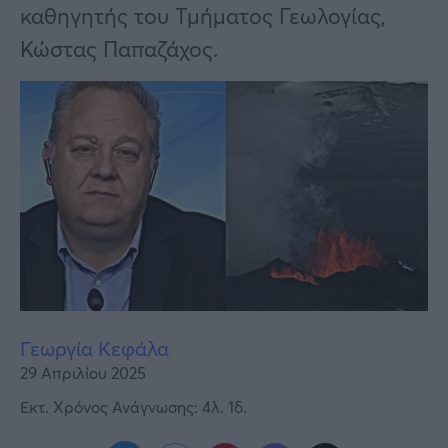
Υγεία
καθηγητής του Τμήματος Γεωλογίας,
Κώστας Παπαζάχος.
Γυναίκα
Καιρός
Γεωργία Κεφάλα
29 Απριλίου 2025
Εκτ. Χρόνος Ανάγνωσης: 4λ. 1δ.