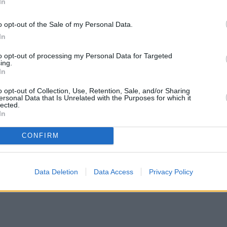
In
o opt-out of the Sale of my Personal Data.
In
ου τη μητέρα ο Μπρους Γουίλις
to opt-out of processing my Personal Data for Targeted
ing.
που έγινε γνωστός για τους σκληρούς ρόλους του 
In
ματα στην επικοινωνία ενώ από την άνοιξη του 20
o opt-out of Collection, Use, Retention, Sale, and/or Sharing
ersonal Data that Is Unrelated with the Purposes for which it
lected.
In
CONFIRM
Data Deletion
Data Access
Privacy Policy