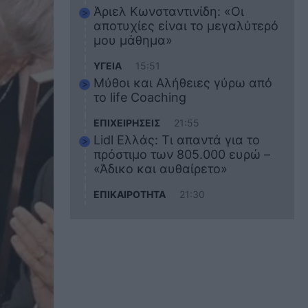
Άριελ Κωνσταντινίδη: «Οι
αποτυχίες είναι το μεγαλύτερό
μου μάθημα»
ΥΓΕΙΑ
15:51
Μύθοι και Αλήθειες γύρω από
το life Coaching
ΕΠΙΧΕΙΡΗΣΕΙΣ
21:55
Lidl Ελλάς: Τι απαντά για το
πρόστιμο των 805.000 ευρώ –
«Άδικο και αυθαίρετο»
ΕΠΙΚΑΙΡΟΤΗΤΑ
21:30
Στο εκπαιδευτικό του ταξίδι
σκοτώθηκε ο 20χρονος
ναυτικός του Blue Star Chios –
Πώς έγινε το τραγικό
δυστύχημα
ΖΩΔΙΑ
21:10
Αυτά τα 3 ζώδια θα πετύχουν