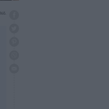
το 2026: Πότε θα έρθει η
μεγάλη αλλαγή
16δ.
ΕΠΙΚΑΙΡΟΤΗΤΑ
20:45
Τραγωδία στη Λάρισα: Νεκρός
50χρονος με αδιανόητο τρόπο
ΥΓΕΙΑ
20:20
Ελάχιστοι τη γνωρίζουν: Η
βιταμίνη που καταπολεμά
κατάθλιψη, κούραση, κόπωση
ΕΠΙΚΑΙΡΟΤΗΤΑ
19:50
ΕΚΤΑΚΤΟ: Σεισμός τώρα στην
Αττική
ΕΠΙΚΑΙΡΟΤΗΤΑ
19:20
«Συναγερμός» τώρα στη
Γλυφάδα
ΕΠΙΚΑΙΡΟΤΗΤΑ
18:45
Θλίψη: Πέθανε πολύτεκνη