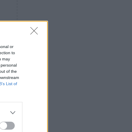
«ενόχληση» με τους πολίτες
για τα Τέμπη- «Αυτή η χώρα
είχε και άλλα δυστυχήματα»
ΠΙΣΤΗ
16:09
Μήτηρ του Ιησού: Προσευχή
στην Παναγία για τις δύσκολες
στιγμές
sonal or
ection to
ΥΓΕΙΑ
15:42
ou may
Συναγερμός στις ευρωπαϊκές
 personal
αγορές: Ανακαλούνται
out of the
πεπόνια και σταφύλια με
 downstream
φυτοφάρμακα
B’s List of
GOSSIP
15:12
Νεφέλη Μεγκ: Το βίντεο για τη
Σίσσυ Χρηστίδου έφερε
αντιδράσεις – «Είμαστε ok με
τα ενέσιμα;»
να
ΕΛΛΑΔΑ
14:46