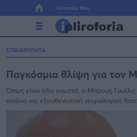
Τελευταία Νέα
Ελλάδα
Οικονο
ΕΠΙΚΑΙΡΟΤΗΤΑ
Κόσμος
Lifesty
Παγκόσμια θλίψη για τον Μ
Υγεία
Γυναίκ
Όπως είναι ήδη γνωστό, ο Μπρους Γουίλις
σπάνια και εξουθενωτική νευρολογική δια