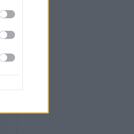
Θλίψη: Έφυγε από τη ζωή
γνωστός Έλληνας ηθοποιός
σε
22