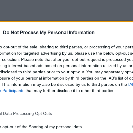
 -
Do Not Process My Personal Information
to opt-out of the sale, sharing to third parties, or processing of your per
formation for targeted advertising by us, please use the below opt-out s
r selection. Please note that after your opt-out request is processed y
eing interest-based ads based on personal information utilized by us or
disclosed to third parties prior to your opt-out. You may separately opt-
losure of your personal information by third parties on the IAB’s list of
. This information may also be disclosed by us to third parties on the
IA
Participants
that may further disclose it to other third parties.
l Data Processing Opt Outs
ζει ούτε καν την ίδια του τη μητέρα ενώ αδυνατεί 
o opt-out of the Sharing of my personal data.
μα Χέμινγκ επιβεβαίωσε πως ο Μπρους χάνει