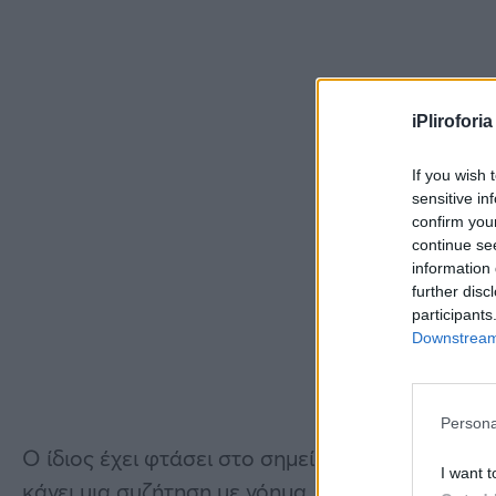
iPliroforia
If you wish 
sensitive in
confirm you
continue se
information 
further disc
participants
Downstream 
Persona
Ο ίδιος έχει φτάσει στο σημείο να μην αναγνωρί
I want t
κάνει μια συζήτηση με νόημα. Η σύζυγος του Έ