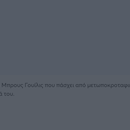
ό Μπρους Γουίλις που πάσχει από μετωποκροταφι
ά του.