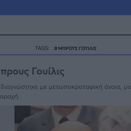
μία
Πολιτική
Τράπεζες
TAGS:
ΜΠΡΟΥΣ ΓΟΥΙΛΙΣ
Επιδοτήσεις
le
Αθλητικά
πρους Γουίλις
ΕΣΠΑ
α
Καιρός
 διαγνώστηκε με μετωποκροταφική άνοια, μι
ταραχή.