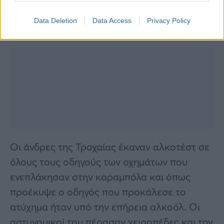
Data Deletion
Data Access
Privacy Policy
Οι άνδρες της Τροχαίας έκαναν αλκοτέστ σε
όλους τους οδηγούς των οχημάτων που
ενεπλάκησαν στην καραμπόλα και όπως
προέκυψε ο οδηγός που προκάλεσε το
ατύχημα ήταν υπό την επήρεια αλκοόλ. Οι
αστυνομικοί του πέρασαν χειροπέδες και τον