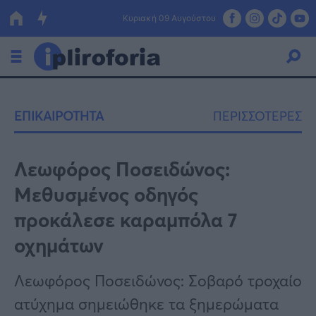
Κυριακή 09 Αυγούστου
Ελλάδα
ΕΠΙΚΑΙΡΟΤΗΤΑ
ΠΕΡΙΣΣΟΤΕΡΕΣ
Οικονομία
Πολιτική
Λεωφόρος Ποσειδώνος:
Μεθυσμένος οδηγός
Τράπεζες
προκάλεσε καραμπόλα 7
Επιδοτήσεις
Κόσμος
οχημάτων
Lifestyle
ΕΣΠΑ
Λεωφόρος Ποσειδώνος: Σοβαρό τροχαίο
Αθλητικά
ατύχημα σημειώθηκε τα ξημερώματα