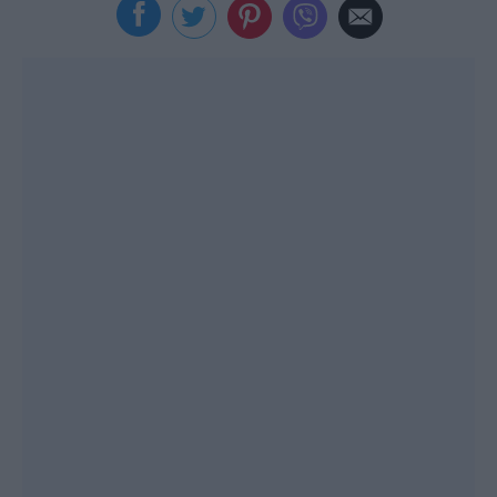
Viral
Κουζίνα
Ζώδια
Pet
Πίστη