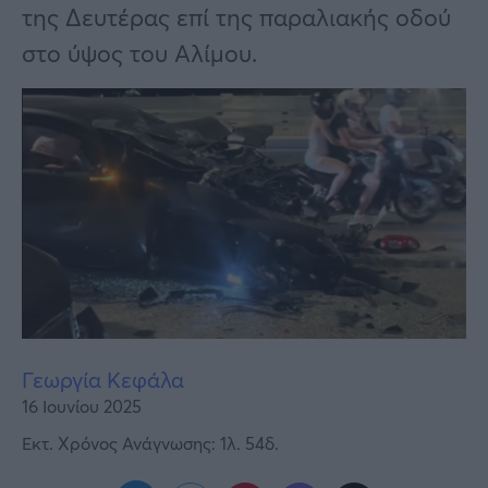
Υγεία
της Δευτέρας επί της παραλιακής οδού
στο ύψος του Αλίμου.
Γυναίκα
Καιρός
Γεωργία Κεφάλα
16 Ιουνίου 2025
Εκτ. Χρόνος Ανάγνωσης: 1λ. 54δ.