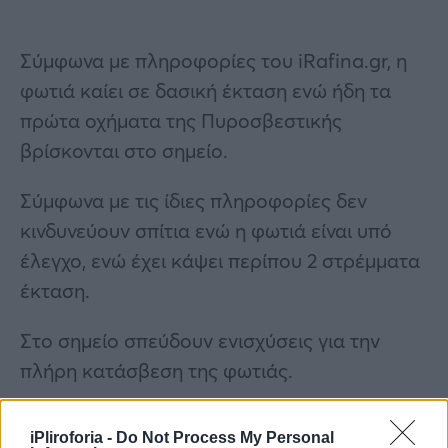
Σύμφωνα με πληροφορίες του iRafina.gr, η
φωτιά καίει σε δασική έκταση ενώ ήδη τα
πρώτα οχήματα της Πυροσβεστικής
βρίσκονται στο σημείο.
Σύμφωνα με τις ίδιες πληροφορίες δεν
κινδυνεύουν σπίτια ενώ η φωτιά είναι υπό
έλεγχο, ενώ έχει κάψει περίπου 2 στρέμματα
έκταση.
Στο σημείο σπεύδουν ενισχύσεις για την
πλήρη κατάσβεση της φωτιάς.
iPliroforia -
Do Not Process My Personal