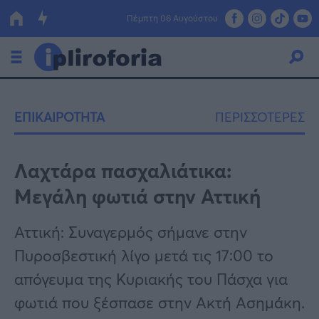
Πέμπτη 06 Αυγούστου
Ελλάδα
ΕΠΙΚΑΙΡΟΤΗΤΑ
ΠΕΡΙΣΣΟΤΕΡΕΣ
Οικονομία
Πολιτική
Λαχτάρα πασχαλιάτικα:
Μεγάλη φωτιά στην Αττική
Τράπεζες
Επιδοτήσεις
Κόσμος
Αττική: Συναγερμός σήμανε στην
Πυροσβεστική λίγο μετά τις 17:00 το
Lifestyle
ΕΣΠΑ
απόγευμα της Κυριακής του Πάσχα για
Αθλητικά
φωτιά που ξέσπασε στην Ακτή Ασημάκη.