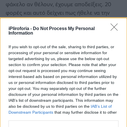
φάκελο αν θέλουν, έχουμε αποδείξεις. 20
φορές και αυτό δείχνει πως ήθελε να την
κρατήσει με το ζόρι την αδερφή μου γιατί
νόμιζε ότι με το να κάνει παιδιά θα την είχε
iPliroforia -
Do Not Process My Personal
Information
κοντά του.
If you wish to opt-out of the sale, sharing to third parties, or
Τώρα τελευταία όταν πήγε στον γιατρό και
processing of your personal or sensitive information for
targeted advertising by us, please use the below opt-out
έκανε έκτρωση, επειδή επίτηδες το έκανε
section to confirm your selection. Please note that after your
γιατί νόμιζε ότι την απατούσε, πήγε έκανε την
opt-out request is processed you may continue seeing
έκτρωση και λέει ο γιατρός: “κοίτα η ζωή σου
interest-based ads based on personal information utilized by
us or personal information disclosed to third parties prior to
άμα το ξανακάνεις αυτό, είναι επικίνδυνο,
your opt-out. You may separately opt-out of the further
μπορεί να πεθάνεις”» λέει η αδερφή της
disclosure of your personal information by third parties on the
IAB’s list of downstream participants. This information may
36χρονης, μιλώντας στο Live News.
also be disclosed by us to third parties on the
IAB’s List of
Downstream Participants
that may further disclose it to other
third parties.