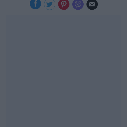
Viral
Κουζίνα
Ζώδια
Pet
Πίστη