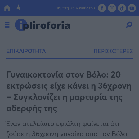
Πέμπτη 06 Αυγούστου
Ελλάδα
ΕΠΙΚΑΙΡΟΤΗΤΑ
ΠΕΡΙΣΣΟΤΕΡΕΣ
Οικονομία
Πολιτική
Γυναικοκτονία στον Βόλο: 20
εκτρώσεις είχε κάνει η 36χρονη
Τράπεζες
– Συγκλονίζει η μαρτυρία της
Επιδοτήσεις
Κόσμος
αδερφής της
Lifestyle
ΕΣΠΑ
Έναν ατελείωτο εφιάλτη φαίνεται ότι
Αθλητικά
ζούσε η 36χρονη γυναίκα από τον Βόλο,