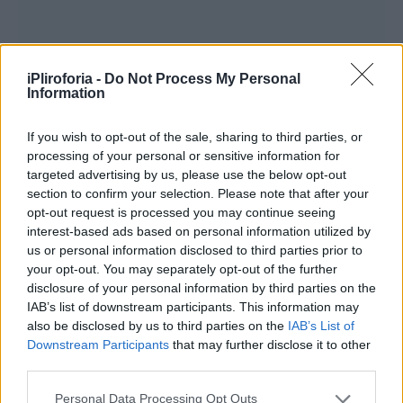
Ο
Γιώργος Μαζωνάκης
, που πρόσφατα
iPliroforia -
Do Not Process My Personal
Information
έλαβε εξιτήριο από το Δρομοκαΐτειο,
συνεχίζει να μοιράζεται στιγμές από την
If you wish to opt-out of the sale, sharing to third parties, or
processing of your personal or sensitive information for
καθημερινότητά του.
targeted advertising by us, please use the below opt-out
section to confirm your selection. Please note that after your
opt-out request is processed you may continue seeing
interest-based ads based on personal information utilized by
us or personal information disclosed to third parties prior to
your opt-out. You may separately opt-out of the further
disclosure of your personal information by third parties on the
IAB’s list of downstream participants. This information may
also be disclosed by us to third parties on the
IAB’s List of
Downstream Participants
that may further disclose it to other
third parties.
Personal Data Processing Opt Outs