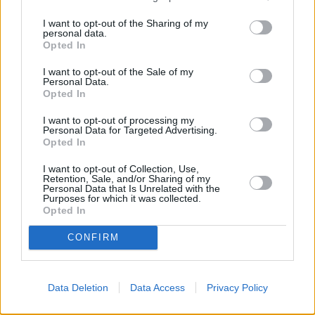
Μετά την ανάρτηση από το κομμωτήριο, ο
I want to opt-out of the Sharing of my
ανανεωμένος Γιώργος Μαζωνάκης επανήλθε,
personal data.
Opted In
θέλοντας να δείξει πώς περνάει το Σάββατό
του.
I want to opt-out of the Sale of my
Personal Data.
Opted In
Στον προσωπικό του λογαριασμό δημοσίευσε
I want to opt-out of processing my
νέο βίντεο, στο οποίο εμφανίζεται ξυπόλυτος
Personal Data for Targeted Advertising.
Opted In
με τα εσώρουχα να σκουπίζει με την
ηλεκτρική σκούπα το χαλί συνοδεύοντάς το
I want to opt-out of Collection, Use,
Retention, Sale, and/or Sharing of my
Personal Data that Is Unrelated with the
με τη λεζάντα: «Σαββατογενική.
Purposes for which it was collected.
Opted In
Σαββατογεννημένος. Σαββατοκύριακο».
CONFIRM
Data Deletion
Data Access
Privacy Policy