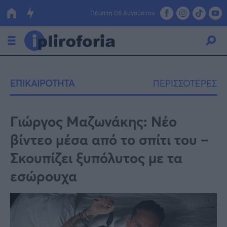
Πέμπτη 06 Αυγούστου
Ελλάδα
ΕΠΙΚΑΙΡΟΤΗΤΑ
ΠΕΡΙΣΣΟΤΕΡΕΣ
Οικονομία
Πολιτική
Γιώργος Μαζωνάκης: Νέο
βίντεο μέσα από το σπίτι του –
Τράπεζες
Σκουπίζει ξυπόλυτος με τα
Επιδοτήσεις
Κόσμος
εσώρουχα
Lifestyle
ΕΣΠΑ
Αθλητικά