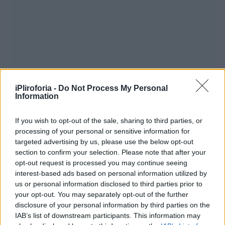
Για την κατάσβεση της κινητοποιήθηκαν 50
iPliroforia -
Do Not Process My Personal
πυροσβέστες με 1 ομάδα πεζοπόρο της 4ης
Information
ΕΜΟΔΕ, 19 οχήματα, 6 αεροσκάφη και 1
If you wish to opt-out of the sale, sharing to third parties, or
ελικόπτερο.
processing of your personal or sensitive information for
targeted advertising by us, please use the below opt-out
section to confirm your selection. Please note that after your
opt-out request is processed you may continue seeing
interest-based ads based on personal information utilized by
us or personal information disclosed to third parties prior to
your opt-out. You may separately opt-out of the further
disclosure of your personal information by third parties on the
IAB’s list of downstream participants. This information may