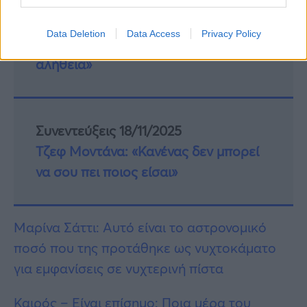
Συνεντεύξεις 18/11/2025
Data Deletion
Data Access
Privacy Policy
Δήμητρα Δερζέκου: «Λέω τη δική μου
αλήθεια»
Συνεντεύξεις 18/11/2025
Τζεφ Μοντάνα: «Κανένας δεν μπορεί
να σου πει ποιος είσαι»
Μαρίνα Σάττι: Αυτό είναι το αστρονομικό
ποσό που της προτάθηκε ως νυχτοκάματο
για εμφανίσεις σε νυχτερινή πίστα
Καιρός – Είναι επίσημο: Ποια μέρα του