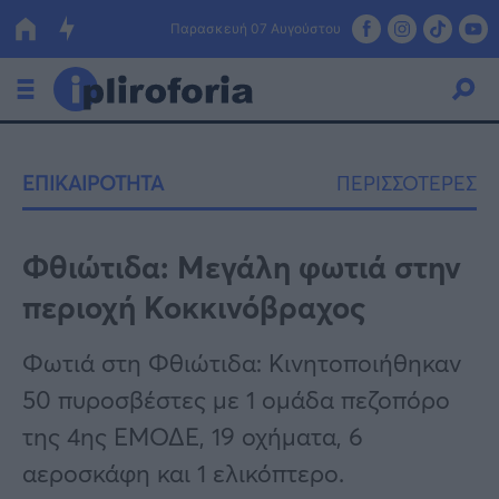
Παρασκευή 07 Αυγούστου
Ελλάδα
ΕΠΙΚΑΙΡΟΤΗΤΑ
ΠΕΡΙΣΣΟΤΕΡΕΣ
Οικονομία
Πολιτική
Φθιώτιδα: Μεγάλη φωτιά στην
περιοχή Κοκκινόβραχος
Τράπεζες
Επιδοτήσεις
Κόσμος
Φωτιά στη Φθιώτιδα: Κινητοποιήθηκαν
50 πυροσβέστες με 1 ομάδα πεζοπόρο
Lifestyle
ΕΣΠΑ
της 4ης ΕΜΟΔΕ, 19 οχήματα, 6
Αθλητικά
αεροσκάφη και 1 ελικόπτερο.