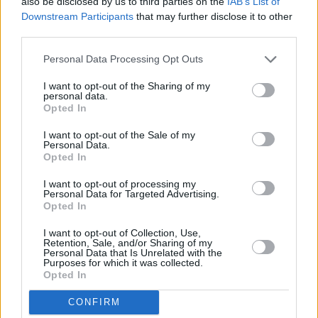
also be disclosed by us to third parties on the
IAB’s List of
Downstream Participants
that may further disclose it to other
third parties.
Personal Data Processing Opt Outs
Φθιώτιδα: Μεγάλη φωτιά τώρα
I want to opt-out of the Sharing of my
personal data.
Η φωτιά καίει σε αγροτοδασική περιοχή
Opted In
όπως αναφέρει η Πυροσβεστική.
I want to opt-out of the Sale of my
Personal Data.
Opted In
#Πυρκαγιά σε αγροτοδασική έκταση στην
περιοχή Κοκκινόβραχος Φθιώτιδας.
I want to opt-out of processing my
Personal Data for Targeted Advertising.
Κινητοποιήθηκαν 50 #πυροσβέστες με 1
Opted In
ομάδα πεζοπόρο της 4ης ΕΜΟΔΕ, 19
I want to opt-out of Collection, Use,
Retention, Sale, and/or Sharing of my
οχήματα, 6 Α/Φ και 1 Ε/Π.
Personal Data that Is Unrelated with the
Purposes for which it was collected.
Opted In
Περισσότερες
ειδήσεις σήμερα
CONFIRM