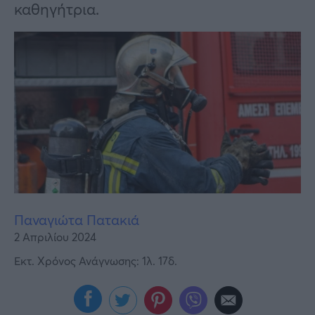
Υγεία
καθηγήτρια.
Γυναίκα
Καιρός
Παναγιώτα Πατακιά
2 Απριλίου 2024
Εκτ. Χρόνος Ανάγνωσης: 1λ. 17δ.