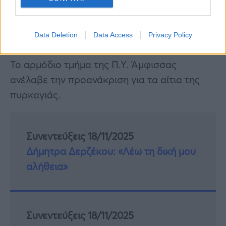
Data Deletion
Data Access
Privacy Policy
Το αρμόδιο τμήμα της Π.Υ. Άμφισσας
ανέλαβε την προανάκριση για τα αίτια της
πυρκαγιάς.
Συνεντεύξεις 18/11/2025
Δήμητρα Δερζέκου: «Λέω τη δική μου
αλήθεια»
Συνεντεύξεις 18/11/2025