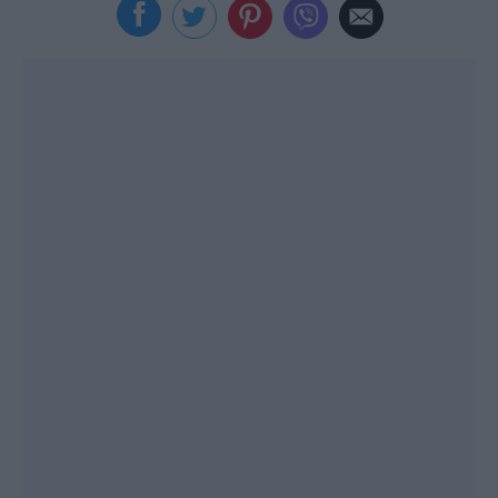
Viral
Κουζίνα
Ζώδια
Pet
Πίστη