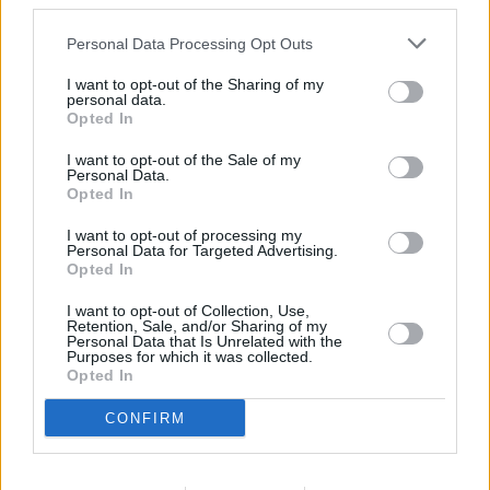
third parties.
Personal Data Processing Opt Outs
I want to opt-out of the Sharing of my
personal data.
Στο νοσοκομείο νοσηλεύεται και η γυναίκα
Opted In
του, σε επίσης σοβαρή κατάσταση ωστόσο
I want to opt-out of the Sale of my
Personal Data.
δεν κρίνεται αναγκαία η διασωλήνωση της
Opted In
στην ΜΕΘ.
I want to opt-out of processing my
Personal Data for Targeted Advertising.
Στο νοσοκομείο διακομίσθηκαν μετά την
Opted In
δηλητηρίαση από την διαρροή μονοξειδίου
I want to opt-out of Collection, Use,
Retention, Sale, and/or Sharing of my
του άνθρακα συνολικά 14 άτομα, εκ των
Personal Data that Is Unrelated with the
Purposes for which it was collected.
οποίων κάποιοι νοσηλεύονται στο
Opted In
νοσοκομείο της Πτολεμαϊδας, ενώ οι
CONFIRM
υπόλοιποι στο νοσοκομείο της Φλώρινας.