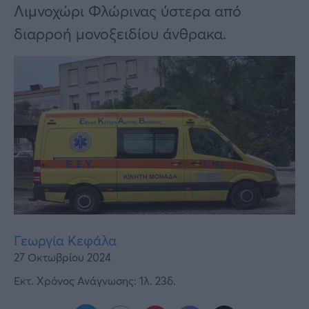
Υγεία
Λιμνοχώρι Φλώρινας ύστερα από
διαρροή μονοξειδίου άνθρακα.
Γυναίκα
Καιρός
Γεωργία Κεφάλα
27 Οκτωβρίου 2024
Εκτ. Χρόνος Ανάγνωσης: 1λ. 23δ.