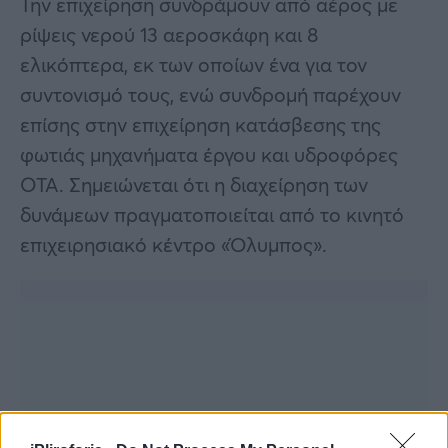
Την επιχείρηση συνδράμουν από αέρος με
ρίψεις νερού 13 αεροσκάφη και 8
ελικόπτερα, εκ των οποίων ένα για τον
συντονισμό τους, ενώ συνδρομή παρέχουν
επίσης στην επιχείρηση κατάσβεσης της
φωτιάς μηχανήματα έργου και υδροφόρες
ΟΤΑ. Σημειώνεται ότι η διαχείρηση των
δυνάμεων πραγματοποιείται από το κινητό
επιχειρησιακό κέντρο «Όλυμπος».