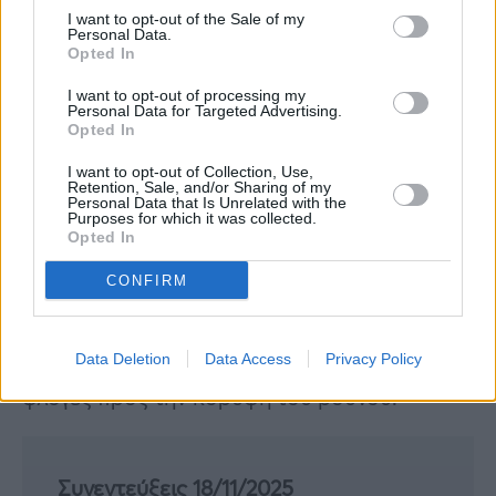
Μάχη δίνουν τα εναέρια μέσα με ρίψεις
I want to opt-out of the Sale of my
Personal Data.
νερού
Opted In
I want to opt-out of processing my
Personal Data for Targeted Advertising.
Opted In
Η κατάσταση στο σημείο είναι εξαιρετικά
I want to opt-out of Collection, Use,
Retention, Sale, and/or Sharing of my
δύσκολη καθώς οι πυκνοί μαύροι καπνοί
Personal Data that Is Unrelated with the
Purposes for which it was collected.
δυσκολεύουν το έργο των εναέριων μέσων
Opted In
πυρόσβεσης. Αξίζει να σημειωθεί ότι οι
CONFIRM
ισχυροί άνεμοι που έπνεαν νωρίτερα στο
σημείο έχουν πλέον εξασθενήσει, ενώ
άλλαξαν και φορά στέλνοντας πλέον τις
Data Deletion
Data Access
Privacy Policy
φλόγες προς την κορυφή του βουνού.
Συνεντεύξεις 18/11/2025