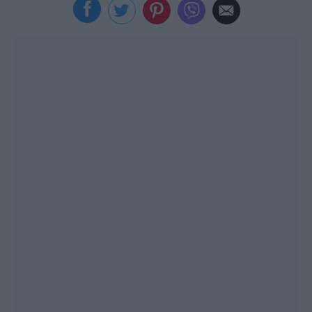
Viral
Κουζίνα
Ζώδια
Pet
Πίστη