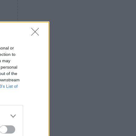
«ενόχληση» με τους πολίτες
για τα Τέμπη- «Αυτή η χώρα
είχε και άλλα δυστυχήματα»
ΠΙΣΤΗ
16:09
Μήτηρ του Ιησού: Προσευχή
στην Παναγία για τις δύσκολες
στιγμές
sonal or
ection to
ΥΓΕΙΑ
15:42
ou may
Συναγερμός στις ευρωπαϊκές
 personal
αγορές: Ανακαλούνται
out of the
πεπόνια και σταφύλια με
 downstream
φυτοφάρμακα
B’s List of
GOSSIP
15:12
Νεφέλη Μεγκ: Το βίντεο για τη
Σίσσυ Χρηστίδου έφερε
αντιδράσεις – «Είμαστε ok με
τα ενέσιμα;»
ΕΛΛΑΔΑ
14:46