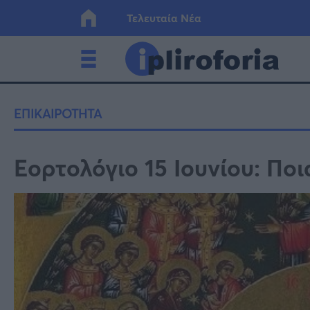
Τελευταία Νέα
Ελλάδα
Οικονο
ΕΠΙΚΑΙΡΟΤΗΤΑ
Κόσμος
Lifesty
Εορτολόγιο 15 Ιουνίου: Ποι
Υγεία
Γυναίκ