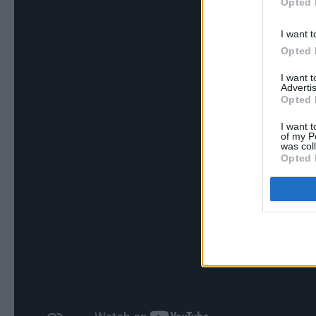
Opted 
I want t
Opted 
I want 
Advertis
Opted 
I want t
of my P
was col
Opted 