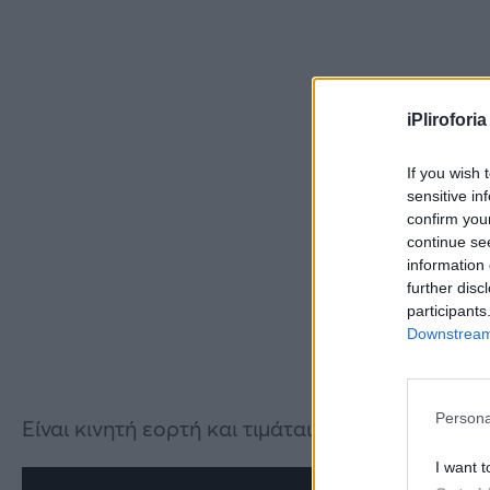
iPliroforia
If you wish 
sensitive in
confirm you
continue se
information 
further disc
participants
Downstream 
Persona
Είναι κινητή εορτή και τιμάται πάντα την επόμ
I want t