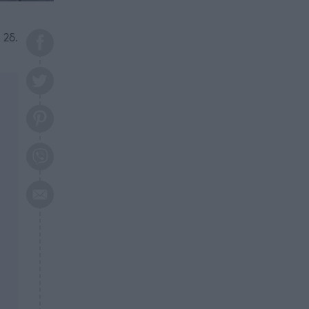
το 2026: Πότε θα έρθει η
μεγάλη αλλαγή
 2δ.
ΕΠΙΚΑΙΡΟΤΗΤΑ
20:45
Τραγωδία στη Λάρισα: Νεκρός
50χρονος με αδιανόητο τρόπο
ΥΓΕΙΑ
20:20
Ελάχιστοι τη γνωρίζουν: Η
βιταμίνη που καταπολεμά
κατάθλιψη, κούραση, κόπωση
ΕΠΙΚΑΙΡΟΤΗΤΑ
19:50
ΕΚΤΑΚΤΟ: Σεισμός τώρα στην
Αττική
ΕΠΙΚΑΙΡΟΤΗΤΑ
19:20
«Συναγερμός» τώρα στη
Γλυφάδα
ΕΠΙΚΑΙΡΟΤΗΤΑ
18:45
Θλίψη: Πέθανε πολύτεκνη