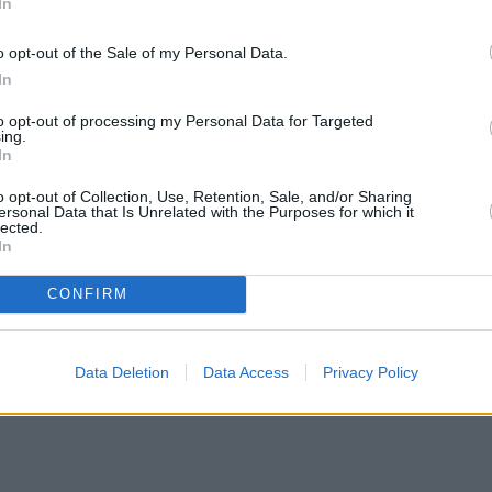
In
ς της βάσης, αν και φέρει τα απαιτούμενα
o opt-out of the Sale of my Personal Data.
ίζεται από το σύστημα ΗΔΙΚΑ.
In
to opt-out of processing my Personal Data for Targeted
ημιωθεί στο πλαίσιο της συνταγογράφησης. Τονίζε
ing.
In
κό πρόβλημα.
o opt-out of Collection, Use, Retention, Sale, and/or Sharing
ersonal Data that Is Unrelated with the Purposes for which it
lected.
In
CONFIRM
Data Deletion
Data Access
Privacy Policy