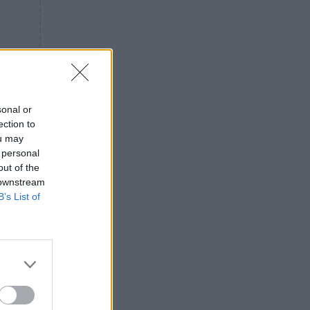
«ενόχληση» με τους πολίτες
για τα Τέμπη- «Αυτή η χώρα
είχε και άλλα δυστυχήματα»
ΠΙΣΤΗ
16:09
Μήτηρ του Ιησού: Προσευχή
στην Παναγία για τις δύσκολες
στιγμές
sonal or
ection to
ΥΓΕΙΑ
15:42
ou may
Συναγερμός στις ευρωπαϊκές
 personal
αγορές: Ανακαλούνται
out of the
πεπόνια και σταφύλια με
 downstream
φυτοφάρμακα
B’s List of
GOSSIP
15:12
Νεφέλη Μεγκ: Το βίντεο για τη
Σίσσυ Χρηστίδου έφερε
αντιδράσεις – «Είμαστε ok με
τα ενέσιμα;»
ΕΛΛΑΔΑ
14:46