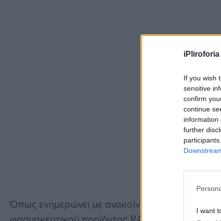
iPliroforia
If you wish 
sensitive in
confirm you
continue se
information 
further disc
participants
Downstream 
Persona
Όπως ενημερώνει με ανακοίνωσή του ο Οργανι
I want t
φαρμακευτικού προϊόντος RAPISCAN INJ.SOL. 4