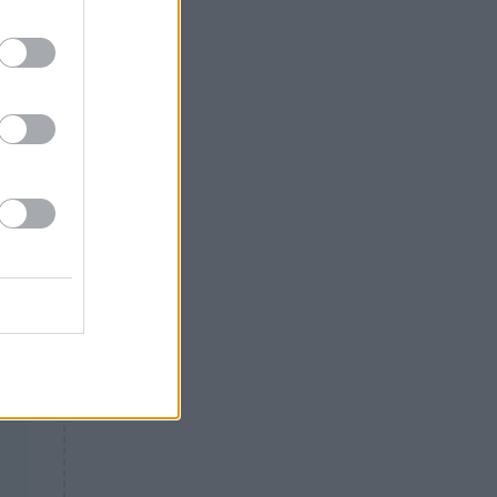
Θλίψη: Έφυγε από τη ζωή
γνωστός Έλληνας ηθοποιός
ται