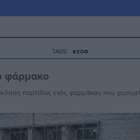
μία
Πολιτική
Τράπεζες
TAGS:
ΕΟΦ
Επιδοτήσεις
le
Αθλητικά
ο φάρμακο
ΕΣΠΑ
α
Καιρός
ληση παρτίδας ενός φαρμάκου που χορηγείτ