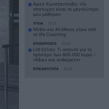
Άριελ Κωνσταντινίδη: «Οι
αποτυχίες είναι το μεγαλύτερό
μου μάθημα»
ΥΓΕΙΑ
15:51
Μύθοι και Αλήθειες γύρω από
το life Coaching
ΕΠΙΧΕΙΡΗΣΕΙΣ
21:55
Lidl Ελλάς: Τι απαντά για το
πρόστιμο των 805.000 ευρώ –
«Άδικο και αυθαίρετο»
ΕΠΙΚΑΙΡΟΤΗΤΑ
21:30
Στο εκπαιδευτικό του ταξίδι
σκοτώθηκε ο 20χρονος
ναυτικός του Blue Star Chios –
Πώς έγινε το τραγικό
δυστύχημα
ΖΩΔΙΑ
21:10
Αυτά τα 3 ζώδια θα πετύχουν