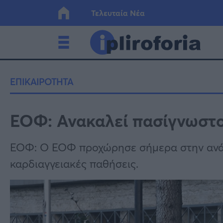
Τελευταία Νέα
Ελλάδα
Οικονο
ΕΠΙΚΑΙΡΟΤΗΤΑ
Κόσμος
Lifesty
ΕΟΦ: Ανακαλεί πασίγνωστ
Υγεία
Γυναίκ
ΕΟΦ: Ο ΕΟΦ προχώρησε σήμερα στην ανάκ
καρδιαγγειακές παθήσεις.