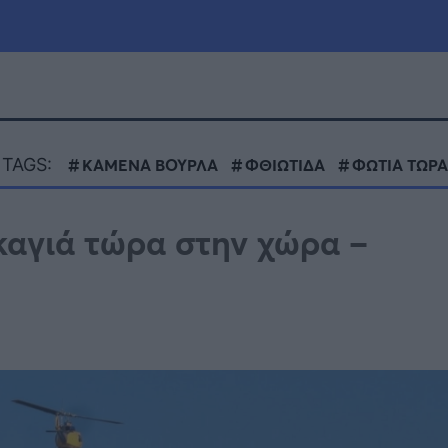
μία
Πολιτική
Τράπεζες
TAGS:
ΚΑΜΕΝΑ ΒΟΥΡΛΑ
ΦΘΙΩΤΙΔΑ
ΦΩΤΙΑ ΤΩΡΑ
Επιδοτήσεις
le
Αθλητικά
καγιά τώρα στην χώρα –
ΕΣΠΑ
α
Καιρός