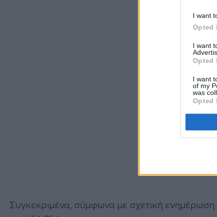
I want t
Opted 
I want 
Advertis
Opted 
I want t
of my P
was col
Opted 
Συγκεκριμένα, σύμφωνα με σχετική ενημέρωση