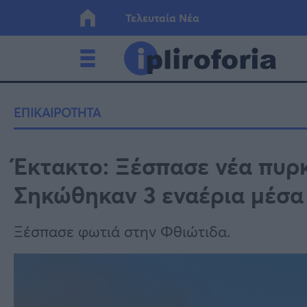
Τελευταία Νέα
Ελλάδα
Οικονο
ΕΠΙΚΑΙΡΟΤΗΤΑ
Κόσμος
Lifesty
Έκτακτο: Ξέσπασε νέα πυρ
Σηκώθηκαν 3 εναέρια μέσα
Υγεία
Γυναίκ
Ξέσπασε φωτιά στην Φθιώτιδα.