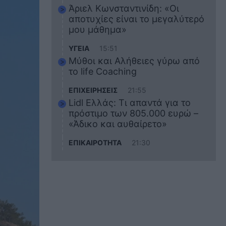
Άριελ Κωνσταντινίδη: «Οι
αποτυχίες είναι το μεγαλύτερό
μου μάθημα»
ΥΓΕΙΑ
15:51
Μύθοι και Αλήθειες γύρω από
το life Coaching
ΕΠΙΧΕΙΡΗΣΕΙΣ
21:55
Lidl Ελλάς: Τι απαντά για το
πρόστιμο των 805.000 ευρώ –
«Άδικο και αυθαίρετο»
ΕΠΙΚΑΙΡΟΤΗΤΑ
21:30
Στο εκπαιδευτικό του ταξίδι
σκοτώθηκε ο 20χρονος
ναυτικός του Blue Star Chios –
Πώς έγινε το τραγικό
δυστύχημα
ΖΩΔΙΑ
21:10
Αυτά τα 3 ζώδια θα πετύχουν