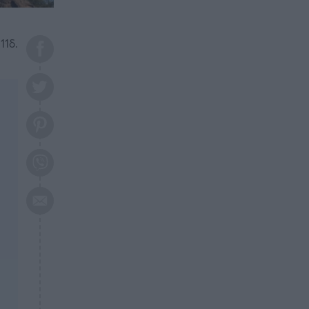
το 2026: Πότε θα έρθει η
μεγάλη αλλαγή
11δ.
ΕΠΙΚΑΙΡΟΤΗΤΑ
20:45
Τραγωδία στη Λάρισα: Νεκρός
50χρονος με αδιανόητο τρόπο
ΥΓΕΙΑ
20:20
Ελάχιστοι τη γνωρίζουν: Η
βιταμίνη που καταπολεμά
κατάθλιψη, κούραση, κόπωση
ΕΠΙΚΑΙΡΟΤΗΤΑ
19:50
ΕΚΤΑΚΤΟ: Σεισμός τώρα στην
Αττική
ΕΠΙΚΑΙΡΟΤΗΤΑ
19:20
«Συναγερμός» τώρα στη
Γλυφάδα
ΕΠΙΚΑΙΡΟΤΗΤΑ
18:45
Θλίψη: Πέθανε πολύτεκνη