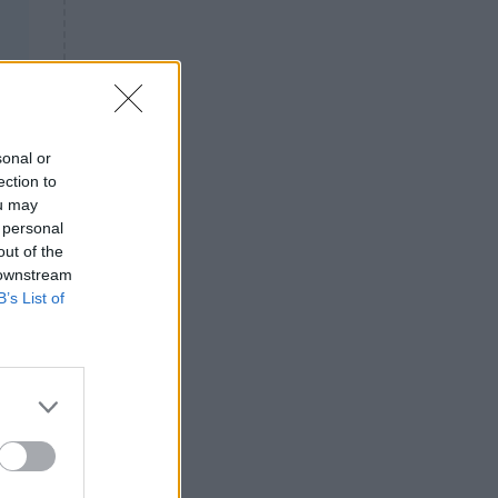
εργαζόμενη στην καθαριότητα
– Είχε γίνει viral στο TikTok
ΕΛΛΑΔΑ
18:25
Θρήνος: Πέθανε γνωστός
Έλληνας ηθοποιός – Η
ανακοίνωση του Μπιμπίλα
sonal or
ection to
ΕΠΙΚΑΙΡΟΤΗΤΑ
17:27
ou may
Συνεχίζεται το θρίλερ στην
 personal
Βοιωτία: Τι αποκαλύπτει ο
out of the
Τζόνι από την Αλβανία για την
 downstream
62χρονη και τον λάκκο
B’s List of
που
ΕΠΙΚΑΙΡΟΤΗΤΑ
16:56
Έκτακτο: Νέα πυρκαγιά τώρα
στην Ελλάδα – Σηκώθηκαν 3
εναέρια μέσα
ΕΛΛΑΔΑ
16:32
Πρόεδρος Αρείου Πάγου: Η