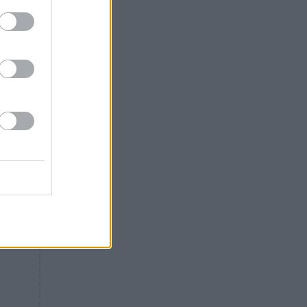
«ενόχληση» με τους πολίτες
για τα Τέμπη- «Αυτή η χώρα
είχε και άλλα δυστυχήματα»
ΠΙΣΤΗ
16:09
Μήτηρ του Ιησού: Προσευχή
στην Παναγία για τις δύσκολες
στιγμές
ΥΓΕΙΑ
15:42
Συναγερμός στις ευρωπαϊκές
αγορές: Ανακαλούνται
πεπόνια και σταφύλια με
φυτοφάρμακα
GOSSIP
15:12
Νεφέλη Μεγκ: Το βίντεο για τη
Σίσσυ Χρηστίδου έφερε
αντιδράσεις – «Είμαστε ok με
τα ενέσιμα;»
ΕΛΛΑΔΑ
14:46