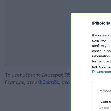
iPliroforia
If you wish 
sensitive in
confirm you
continue se
information 
further disc
participants
Downstream 
Το μεσημέρι της Δευτέρας (15/9) υπήρξε άμεσ
ξέσπασε, στην
Φθιώτιδα
, στα Καμένα Βούρλα.
Persona
I want t
Opted 