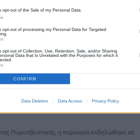
o opt-out of the Sale of my Personal Data.
In
to opt-out of processing my Personal Data for Targeted
ing.
In
o opt-out of Collection, Use, Retention, Sale, and/or Sharing
ersonal Data that Is Unrelated with the Purposes for which it
lected.
In
CONFIRM
Data Deletion
Data Access
Privacy Policy
 της Πυροσβεστικής, η πυρκαγιά εκδηλώθηκε σε