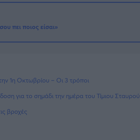
σου πει ποιος είσαι»
ην 1η Οκτωβρίου – Οι 3 τρόποι
δοση για το σημάδι την ημέρα του Τίμιου Σταυρού
ις βροχές