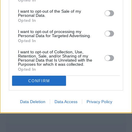
Εξαφανισμένα Παιδιά 116000», σε όλα τα
Opted In
Αστυνομικά Τμήματα της χώρας αλλά και
I want to opt-out of the Sale of my
Personal Data.
μέσω της εφαρμογής Missing Alert app οπού
Opted In
υπάρχει ζωντανή ενημέρωση για την
I want to opt-out of processing my
εξαφάνιση. Μπορείτε να την κατεβάσετε για
Personal Data for Targeted Advertising.
Opted In
Android κινητά εδώ http://bit.ly/missing-
alert-android και για Apple κινητά εδώ
I want to opt-out of Collection, Use,
Retention, Sale, and/or Sharing of my
Personal Data that Is Unrelated with the
http://bit.ly/missing-alert-apple
.
Purposes for which it was collected.
Opted In
CONFIRM
Data Deletion
Data Access
Privacy Policy