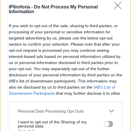
iPliroforia -
Do Not Process My Personal
Information
If you wish to opt-out of the sale, sharing to third parties, or
processing of your personal or sensitive information for
targeted advertising by us, please use the below opt-out
section to confirm your selection. Please note that after your
opt-out request is processed you may continue seeing
interest-based ads based on personal information utilized by
us or personal information disclosed to third parties prior to
your opt-out. You may separately opt-out of the further
disclosure of your personal information by third parties on the
IAB’s list of downstream participants. This information may
also be disclosed by us to third parties on the
IAB’s List of
Downstream Participants
that may further disclose it to other
Οποιοσδήποτε έχει κάποια πληροφορία,
third parties.
παρακαλείται να επικοινωνήσει τηλεφωνικά
Personal Data Processing Opt Outs
με «Το Χαμόγελο του Παιδιού» όλο το 24ωρο,
στην «Ευρωπαϊκή Γραμμή για τα
I want to opt-out of the Sharing of my
personal data.