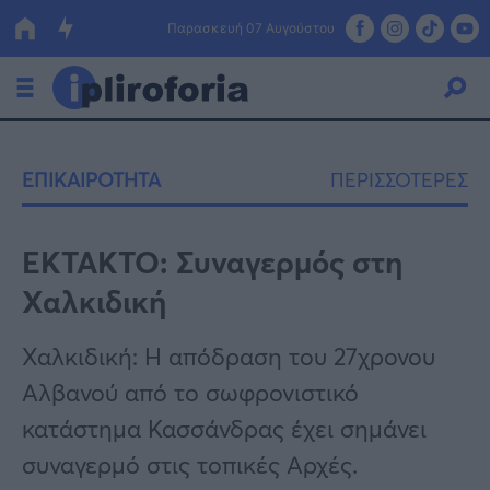
Παρασκευή 07 Αυγούστου
Ελλάδα
ΕΠΙΚΑΙΡΟΤΗΤΑ
ΠΕΡΙΣΣΟΤΕΡΕΣ
Οικονομία
Πολιτική
EKTAKTO: Συναγερμός στη
Χαλκιδική
Τράπεζες
Επιδοτήσεις
Κόσμος
Χαλκιδική: Η απόδραση του 27χρονου
Αλβανού από το σωφρονιστικό
Lifestyle
ΕΣΠΑ
κατάστημα Κασσάνδρας έχει σημάνει
Αθλητικά
συναγερμό στις τοπικές Αρχές.