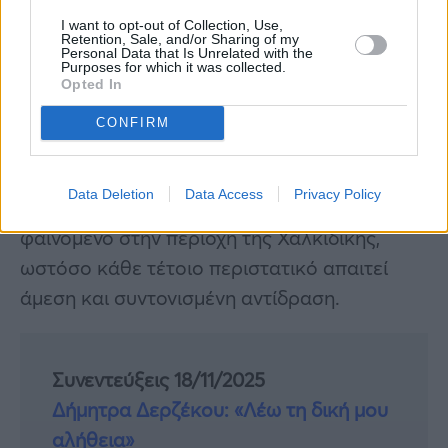
I want to opt-out of Collection, Use,
Retention, Sale, and/or Sharing of my
Personal Data that Is Unrelated with the
Purposes for which it was collected.
Opted In
Ιστορικό και επόμενα βήματα
CONFIRM
Η απόδραση κρατουμένων από
Data Deletion
Data Access
Privacy Policy
σωφρονιστικά καταστήματα δεν είναι συχνό
φαινόμενο στην περιοχή της Χαλκιδικής,
ωστόσο κάθε τέτοιο περιστατικό απαιτεί
άμεση και συντονισμένη αντίδραση.
Συνεντεύξεις 18/11/2025
Δήμητρα Δερζέκου: «Λέω τη δική μου
αλήθεια»