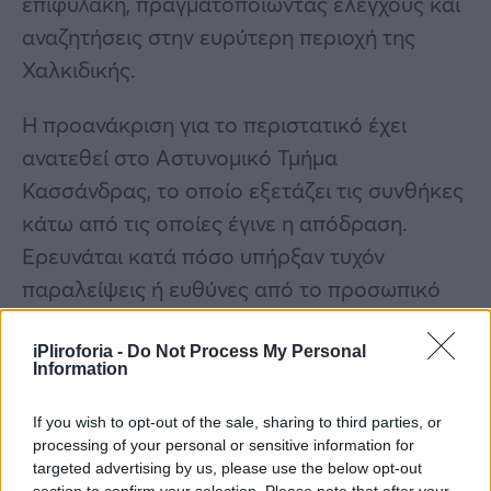
επιφυλακή, πραγματοποιώντας ελέγχους και
αναζητήσεις στην ευρύτερη περιοχή της
Χαλκιδικής.
Η προανάκριση για το περιστατικό έχει
ανατεθεί στο Αστυνομικό Τμήμα
Κασσάνδρας, το οποίο εξετάζει τις συνθήκες
κάτω από τις οποίες έγινε η απόδραση.
Ερευνάται κατά πόσο υπήρξαν τυχόν
παραλείψεις ή ευθύνες από το προσωπικό
του σωφρονιστικού καταστήματος, ενώ
παράλληλα συλλέγονται μαρτυρίες και υλικό
iPliroforia -
Do Not Process My Personal
Information
από κάμερες ασφαλείας.
If you wish to opt-out of the sale, sharing to third parties, or
processing of your personal or sensitive information for
targeted advertising by us, please use the below opt-out
section to confirm your selection. Please note that after your