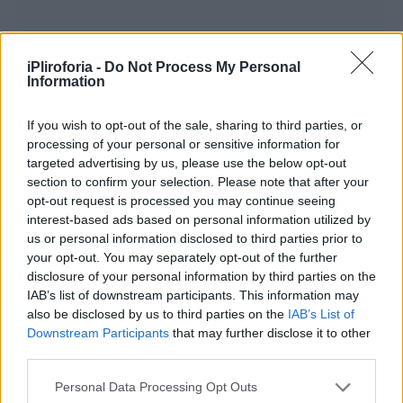
iPliroforia -
Do Not Process My Personal
Information
Φωτιά εκδηλώθηκε σε χαμηλή βλάστηση, στο
If you wish to opt-out of the sale, sharing to third parties, or
ύψος του 56ου χιλιομέτρου της εθνικής οδού
processing of your personal or sensitive information for
targeted advertising by us, please use the below opt-out
Αθηνών-Θεσσαλονίκης, στον Αυλώνα
section to confirm your selection. Please note that after your
Αττικής
.
opt-out request is processed you may continue seeing
interest-based ads based on personal information utilized by
us or personal information disclosed to third parties prior to
your opt-out. You may separately opt-out of the further
disclosure of your personal information by third parties on the
IAB’s list of downstream participants. This information may
also be disclosed by us to third parties on the
IAB’s List of
Downstream Participants
that may further disclose it to other
third parties.
Personal Data Processing Opt Outs