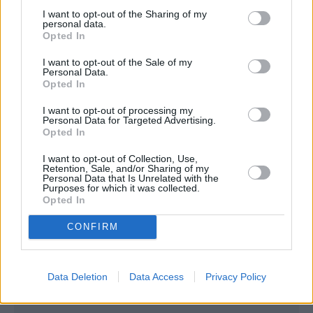
I want to opt-out of the Sharing of my
personal data.
Opted In
Στο σημείο έχουν σπεύσει και επιχειρούν 36
πυροσβέστες με μία ομάδα πεζοπόρου
I want to opt-out of the Sale of my
Personal Data.
τμήματος της 4ης ΕΜΟΔΕ και 10 οχήματα.
Opted In
Από αέρος πραγματοποιούν ρίψεις νερού
I want to opt-out of processing my
Personal Data for Targeted Advertising.
ένα αεροσκάφος και ένα ελικόπτερο.
Opted In
Περισσότερες
Ειδήσεις σήμερα
I want to opt-out of Collection, Use,
Retention, Sale, and/or Sharing of my
Personal Data that Is Unrelated with the
Purposes for which it was collected.
Opted In
Συνεντεύξεις 18/11/2025
CONFIRM
Δήμητρα Δερζέκου: «Λέω τη δική μου
αλήθεια»
Data Deletion
Data Access
Privacy Policy