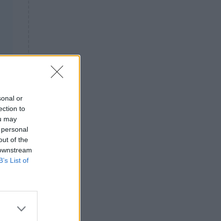
εργαζόμενη στην καθαριότητα
– Είχε γίνει viral στο TikTok
ΕΛΛΑΔΑ
18:25
Θρήνος: Πέθανε γνωστός
Έλληνας ηθοποιός – Η
ανακοίνωση του Μπιμπίλα
ΕΠΙΚΑΙΡΟΤΗΤΑ
17:27
sonal or
Συνεχίζεται το θρίλερ στην
ection to
Βοιωτία: Τι αποκαλύπτει ο
ou may
Τζόνι από την Αλβανία για την
 personal
62χρονη και τον λάκκο
out of the
ΕΠΙΚΑΙΡΟΤΗΤΑ
16:56
 downstream
Έκτακτο: Νέα πυρκαγιά τώρα
B’s List of
Η
στην Ελλάδα – Σηκώθηκαν 3
εναέρια μέσα
ΕΛΛΑΔΑ
16:32
Πρόεδρος Αρείου Πάγου: Η