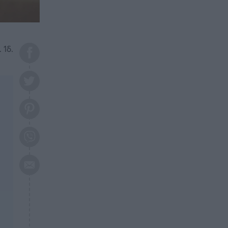
το 2026: Πότε θα έρθει η
μεγάλη αλλαγή
ΕΠΙΚΑΙΡΟΤΗΤΑ
20:45
Τραγωδία στη Λάρισα: Νεκρός
 1δ.
50χρονος με αδιανόητο τρόπο
ΥΓΕΙΑ
20:20
Ελάχιστοι τη γνωρίζουν: Η
βιταμίνη που καταπολεμά
κατάθλιψη, κούραση, κόπωση
ΕΠΙΚΑΙΡΟΤΗΤΑ
19:50
ΕΚΤΑΚΤΟ: Σεισμός τώρα στην
Αττική
ΕΠΙΚΑΙΡΟΤΗΤΑ
19:20
«Συναγερμός» τώρα στη
Γλυφάδα
ΕΠΙΚΑΙΡΟΤΗΤΑ
18:45
Θλίψη: Πέθανε πολύτεκνη