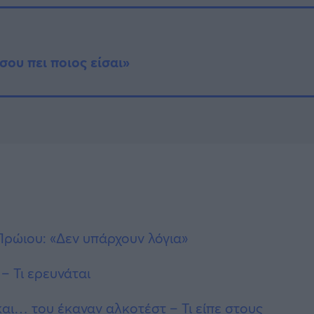
σου πει ποιος είσαι»
Πρώιου: «Δεν υπάρχουν λόγια»
– Τι ερευνάται
αι… του έκαναν αλκοτέστ – Τι είπε στους