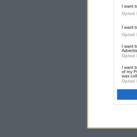
I want t
Opted 
I want t
Opted 
I want 
Advertis
Opted 
I want t
of my P
was col
Opted 