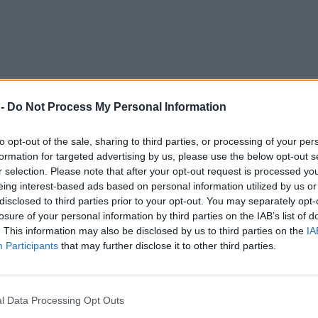
 -
Do Not Process My Personal Information
to opt-out of the sale, sharing to third parties, or processing of your per
formation for targeted advertising by us, please use the below opt-out s
r selection. Please note that after your opt-out request is processed y
eing interest-based ads based on personal information utilized by us or
disclosed to third parties prior to your opt-out. You may separately opt-
losure of your personal information by third parties on the IAB’s list of
. This information may also be disclosed by us to third parties on the
IA
Ηρώδειο κατά την διάρκεια της συναυλίας της. 
Participants
that may further disclose it to other third parties.
κεια της εμφάνισής της στο Ηρώδειο.
l Data Processing Opt Outs