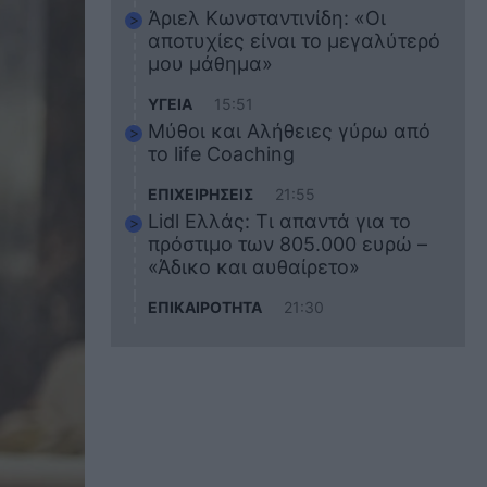
Άριελ Κωνσταντινίδη: «Οι
αποτυχίες είναι το μεγαλύτερό
μου μάθημα»
ΥΓΕΙΑ
15:51
Μύθοι και Αλήθειες γύρω από
το life Coaching
ΕΠΙΧΕΙΡΗΣΕΙΣ
21:55
Lidl Ελλάς: Τι απαντά για το
πρόστιμο των 805.000 ευρώ –
«Άδικο και αυθαίρετο»
ΕΠΙΚΑΙΡΟΤΗΤΑ
21:30
Στο εκπαιδευτικό του ταξίδι
σκοτώθηκε ο 20χρονος
ναυτικός του Blue Star Chios –
Πώς έγινε το τραγικό
δυστύχημα
ΖΩΔΙΑ
21:10
Αυτά τα 3 ζώδια θα πετύχουν