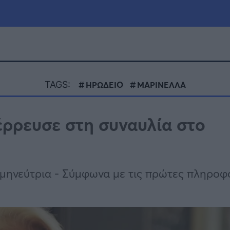
μία
Πολιτική
Τράπεζες
TAGS:
ΗΡΩΔΕΙΟ
ΜΑΡΙΝΕΛΛΑ
Επιδοτήσεις
le
Αθλητικά
έρρευσε στη συναυλία στο
ΕΣΠΑ
α
Καιρός
μηνεύτρια - Σύμφωνα με τις πρώτες πληροφ