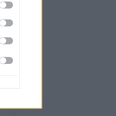
«ενόχληση» με τους πολίτες
για τα Τέμπη- «Αυτή η χώρα
είχε και άλλα δυστυχήματα»
ΠΙΣΤΗ
16:09
Μήτηρ του Ιησού: Προσευχή
στην Παναγία για τις δύσκολες
στιγμές
ΥΓΕΙΑ
15:42
Συναγερμός στις ευρωπαϊκές
αγορές: Ανακαλούνται
πεπόνια και σταφύλια με
φυτοφάρμακα
GOSSIP
15:12
Νεφέλη Μεγκ: Το βίντεο για τη
Σίσσυ Χρηστίδου έφερε
αντιδράσεις – «Είμαστε ok με
τα ενέσιμα;»
ΕΛΛΑΔΑ
14:46