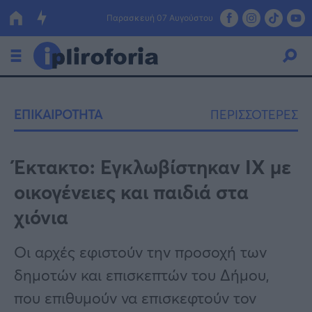
Παρασκευή 07 Αυγούστου
Ελλάδα
ΕΠΙΚΑΙΡΟΤΗΤΑ
ΠΕΡΙΣΣΟΤΕΡΕΣ
Οικονομία
Πολιτική
Έκτακτo: Εγκλωβίστηκαν ΙΧ με
οικογένειες και παιδιά στα
Τράπεζες
χιόνια
Επιδοτήσεις
Κόσμος
Οι αρχές εφιστούν την προσοχή των
Lifestyle
ΕΣΠΑ
δημοτών και επισκεπτών του Δήμου,
Αθλητικά
που επιθυμούν να επισκεφτούν τον