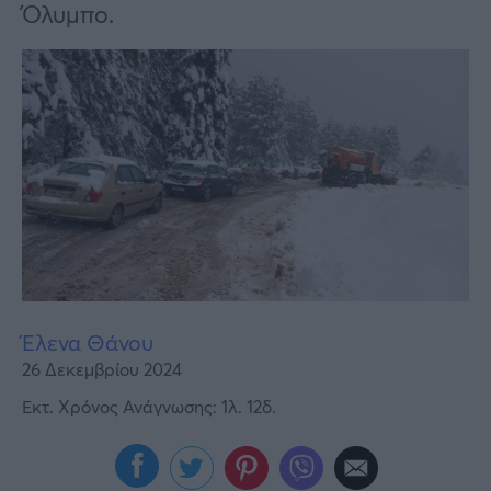
Υγεία
Όλυμπο.
Γυναίκα
Καιρός
Έλενα Θάνου
26 Δεκεμβρίου 2024
Εκτ. Χρόνος Ανάγνωσης: 1λ. 12δ.