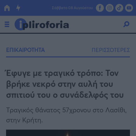
Σάββατο 08 Αυγούστου
Ελλάδα
ΕΠΙΚΑΙΡΟΤΗΤΑ
ΠΕΡΙΣΣΟΤΕΡΕΣ
Οικονομία
Πολιτική
Έφυγε με τραγικό τρόπο: Τον
βρήκε νεκρό στην αυλή του
Τράπεζες
σπιτιού του ο συνάδελφός του
Επιδοτήσεις
Κόσμος
Τραγικός θάνατος 57χρονου στο Λασίθι,
Lifestyle
ΕΣΠΑ
στην Κρήτη.
Αθλητικά