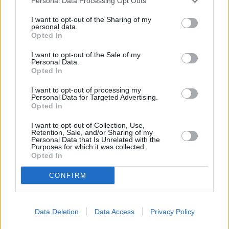
Personal Data Processing Opt Outs
προσδιοριστούν από τη νεκροψία –
νεκροτομή.
I want to opt-out of the Sharing of my
personal data.
Opted In
I want to opt-out of the Sale of my
Συνεντεύξεις 18/11/2025
Personal Data.
Opted In
Δήμητρα Δερζέκου: «Λέω τη δική μου
I want to opt-out of processing my
αλήθεια»
Personal Data for Targeted Advertising.
Opted In
I want to opt-out of Collection, Use,
Retention, Sale, and/or Sharing of my
Personal Data that Is Unrelated with the
Συνεντεύξεις 18/11/2025
Purposes for which it was collected.
Opted In
Τζεφ Μοντάνα: «Κανένας δεν μπορεί
να σου πει ποιος είσαι»
CONFIRM
Data Deletion
Data Access
Privacy Policy