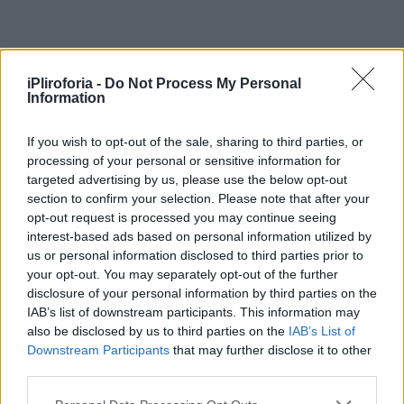
iPliroforia -
Do Not Process My Personal
Information
Όπως αναφέρει το cretalive.gr, συνάδελφος
και φίλος του 57χρονου που μετέβη στο σπίτι
If you wish to opt-out of the sale, sharing to third parties, or
του, βρήκε το σώμα του πεσμένο στην αυλή!
processing of your personal or sensitive information for
targeted advertising by us, please use the below opt-out
Άμεσα ενημέρωσε τις αρχές, ωστόσο ήταν
section to confirm your selection. Please note that after your
ήδη πολύ αργά για την παροχή της
opt-out request is processed you may continue seeing
interest-based ads based on personal information utilized by
οποιασδήποτε συνδρομής.
us or personal information disclosed to third parties prior to
your opt-out. You may separately opt-out of the further
Η ΕΛ.ΑΣ. έχει αποκλείσει το ενδεχόμενο της
disclosure of your personal information by third parties on the
εγκληματικής ενέργειας, ενώ όλες οι
IAB’s list of downstream participants. This information may
also be disclosed by us to third parties on the
IAB’s List of
ενδείξεις οδηγούν στην αυτοχειρία.
Downstream Participants
that may further disclose it to other
third parties.
Τα ακριβή αίτια θανάτου του 57χρονου θα