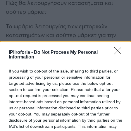
Πώς θα λειτουργήσουν καταστήματα και
σούπερ μάρκετ
Το ωράριο λειτουργίας των εμπορικών
καταστημάτων και σούπερ μάρκετ για την
περίοδο των εορτών Πάσχα 2024 σε όλη την
επικράτεια, θα έχει ως εξής:
iPliroforia -
Do Not Process My Personal
Information
If you wish to opt-out of the sale, sharing to third parties, or
processing of your personal or sensitive information for
targeted advertising by us, please use the below opt-out
section to confirm your selection. Please note that after your
opt-out request is processed you may continue seeing
interest-based ads based on personal information utilized by
us or personal information disclosed to third parties prior to
your opt-out. You may separately opt-out of the further
disclosure of your personal information by third parties on the
IAB’s list of downstream participants. This information may