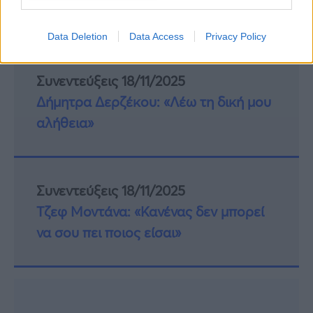
Μ. Δευτέρα 14/04/2025 έως και Μ. Πέμπτη
17/04/2025 9:00 -21:00
Data Deletion
Data Access
Privacy Policy
Συνεντεύξεις 18/11/2025
Δήμητρα Δερζέκου: «Λέω τη δική μου
αλήθεια»
Συνεντεύξεις 18/11/2025
Τζεφ Μοντάνα: «Κανένας δεν μπορεί
να σου πει ποιος είσαι»