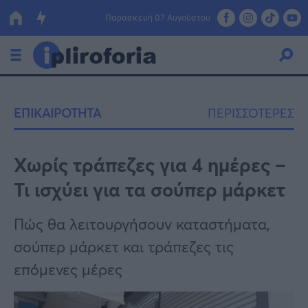
Παρασκευή 07 Αυγούστου
Ελλάδα
ΕΠΙΚΑΙΡΟΤΗΤΑ
ΠΕΡΙΣΣΟΤΕΡΕΣ
Οικονομία
Πολιτική
Χωρίς τράπεζες για 4 ημέρες –
Τι ισχύει για τα σούπερ μάρκετ
Τράπεζες
Επιδοτήσεις
Κόσμος
Πώς θα λειτουργήσουν καταστήματα,
σούπερ μάρκετ και τράπεζες τις
Lifestyle
ΕΣΠΑ
επόμενες μέρες
Αθλητικά