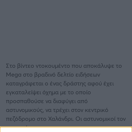
Στο βίντεο ντοκουμέντο που αποκάλυψε το
Mega στο βραδινό δελτίο ειδήσεων
καταγράφεται ο ένας δράστης αφού έχει
εγκαταλείψει όχημα με το οποίο
προσπαθούσε να διαφύγει από
αστυνομικούς, να τρέχει στον κεντρικό
πεζόδρομο στο Χαλάνδρι. Οι αστυνομικοί τον
κυνηγούν.