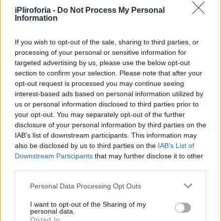
iPliroforia -
Do Not Process My Personal
Λίγα λεπτά μετά τον ακινητοποιούν κοντά
Information
στην εκκλησία του Αγίου Νικολάου και του
If you wish to opt-out of the sale, sharing to third parties, or
περνούν χειροπέδες.
processing of your personal or sensitive information for
targeted advertising by us, please use the below opt-out
Δείτε το βίντεο του Mega:
section to confirm your selection. Please note that after your
opt-out request is processed you may continue seeing
interest-based ads based on personal information utilized by
us or personal information disclosed to third parties prior to
your opt-out. You may separately opt-out of the further
disclosure of your personal information by third parties on the
IAB’s list of downstream participants. This information may
also be disclosed by us to third parties on the
IAB’s List of
Downstream Participants
that may further disclose it to other
third parties.
Personal Data Processing Opt Outs
I want to opt-out of the Sharing of my
personal data.
Opted In