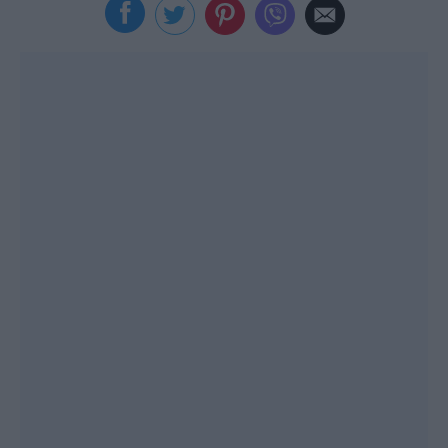
Viral
Κουζίνα
Ζώδια
Pet
Πίστη