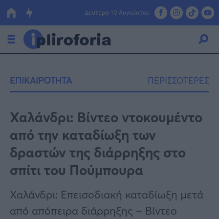
Δευτέρα 10 Αυγούστου
Ελλάδα
ΕΠΙΚΑΙΡΟΤΗΤΑ
ΠΕΡΙΣΣΟΤΕΡΕΣ
Οικονομία
Πολιτική
Χαλάνδρι: Βίντεο ντοκουμέντο
από την καταδίωξη των
Τράπεζες
δραστών της διάρρηξης στο
Επιδοτήσεις
Κόσμος
σπίτι του Πούμπουρα
Lifestyle
ΕΣΠΑ
Χαλάνδρι: Επεισοδιακή καταδίωξη μετά
Αθλητικά
από απόπειρα διάρρηξης – Βίντεο