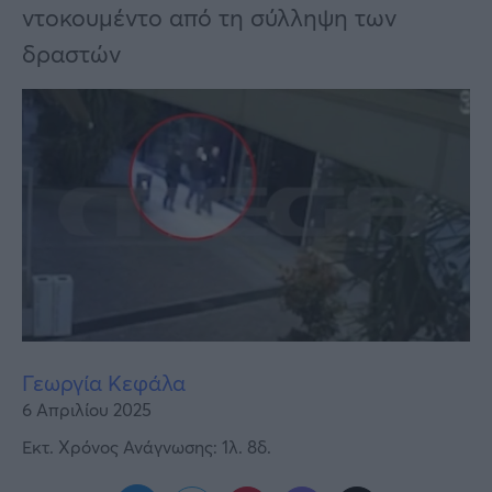
Υγεία
ντοκουμέντο από τη σύλληψη των
δραστών
Γυναίκα
Καιρός
Γεωργία Κεφάλα
6 Απριλίου 2025
Εκτ. Χρόνος Ανάγνωσης: 1λ. 8δ.