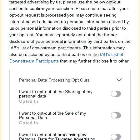
Ζυγός
targeted advertising by us, please use the below opt-out
section to confirm your selection. Please note that after your
opt-out request is processed you may continue seeing
Η αρμονία γίνεται οδηγός της επιτυχίας σας.
interest-based ads based on personal information utilized by
Ο μήνας φέρνει ισορροπία και σταθερότητα,
us or personal information disclosed to third parties prior to
your opt-out. You may separately opt-out of the further
καθιστώντας τον ιδανικό για επενδύσεις,
disclosure of your personal information by third parties on the
συνεργασίες και σημαντικές αποφάσεις
IAB’s list of downstream participants. This information may
ζωής. Ακολουθήστε το ένστικτό σας, η
also be disclosed by us to third parties on the
IAB’s List of
Downstream Participants
that may further disclose it to other
εσωτερική σας πυξίδα θα σας δείξει τον
third parties.
σωστό δρόμο.
Personal Data Processing Opt Outs
Τοξότης
I want to opt-out of the Sharing of my
personal data.
Opted In
I want to opt-out of the Sale of my
Συνεντεύξεις 18/11/2025
Personal Data.
Opted In
Δήμητρα Δερζέκου: «Λέω τη δική μου
αλήθεια»
I want to opt-out of processing my
Personal Data for Targeted Advertising.