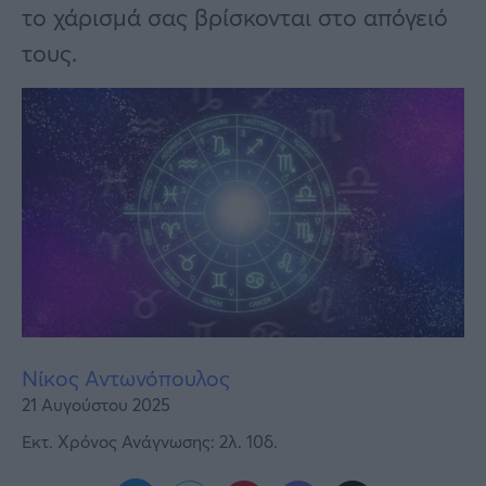
Υγεία
το χάρισμά σας βρίσκονται στο απόγειό
τους.
Γυναίκα
Καιρός
Νίκος Αντωνόπουλος
21 Αυγούστου 2025
Εκτ. Χρόνος Ανάγνωσης: 2λ. 10δ.