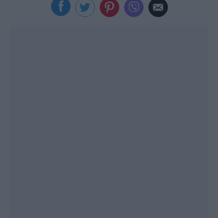
Viral
Κουζίνα
Ζώδια
Pet
Πίστη