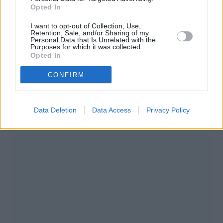
Opted In
I want to opt-out of Collection, Use,
Retention, Sale, and/or Sharing of my
Συνεντεύξεις 18/11/2025
Personal Data that Is Unrelated with the
Purposes for which it was collected.
Τζεφ Μοντάνα: «Κανένας δεν μπορεί
Opted In
να σου πει ποιος είσαι»
CONFIRM
Data Deletion
Data Access
Privacy Policy